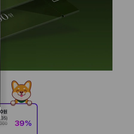
00
원
.35
)
39
%
,000