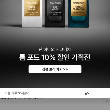
특가 🥳
조 말론
43,4
오늘 하루 보지않기
닫기
($
30
글리쉬 페어 앤 프리지아 헤어 미스트
71