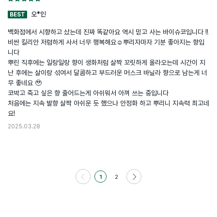
오*인
BEST
백화점에서 시향하고 샀는데 진짜 똑같아요 역시 믿고 사는 바이슈코입니다 !! 
비싼 킬리안 저렴하게 사서 너무 행복해요☺️뿌리자마자 기분 좋아지는 향입
니다 

뿌린 직후에는 일랑일랑 향이 생화처럼 살짝 꼬릿하게 올라오는데 시간이 지
난 후에는 살이랑 섞여서 달콤하고 부드러운 머스크 바닐라 향으로 남는게 너
무 좋네요 🥹

코박고 죽고 싶은 향 줄어드는게 아쉬워서 아껴 쓰는 중입니다

처음에는 지속 발향 살짝 아쉬운 듯 했으나 안정화 하고 뿌리니 지속력 최고네
요!
2025.03.28
1
2