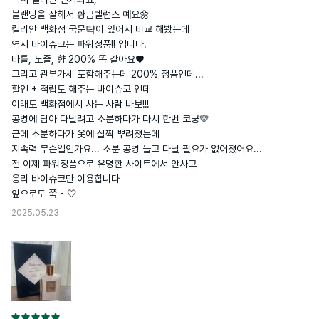
블랜딩을 잘해서 황금벨런스 예요🌼

킬리안 백화점 국문탹이 있어서 비교 해봤는데

역시 바이슈코는 파워정품!! 입니다.

바틀, 노즐, 향 200% 똑 같아요♥

그리고 관부가세 포함해주는데 200% 정품인데...

할인 + 적립도 해주는 바이슈코 인데

이래도 백화점에서 사는 사람 바보!!!

공병에 담아 다닐려고 소분하다가 다시 한번 코쿵💛

근데 소분하다가 옷에 살짝 뿌려졌는데

지속력 무슨일인가요... 소분 공병 들고 다닐 필요가 없어졌어요...

전 이제 파워정품으로 유명한 사이트에서 안사고

옹리 바이슈코만 이용합니다

앞으로도 쭉 - 🤍
2025.05.23