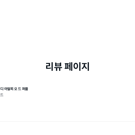
리뷰 페이지
 디 아말피 오 드 퍼퓸
포드