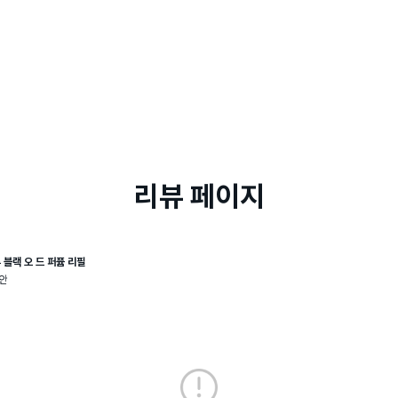
리뷰 페이지
투 블랙 오 드 퍼퓸 리필
안