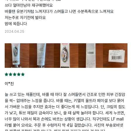
쓰다 얼마안남아 재구매했어요

바를땐 유분기처럼 느껴지다가 스며들고 나면 수분촉촉으로 느껴져요

저는주로 자기전에 발라요

맘에 쏙듭니다
2024.04.25
이*진
늘 쓰고 있는 재품인데, 바를 때 마다 잘 스며들면서 건조로 인한 피부 긴장감
을 썩~ 없애주는 느낌을 줍니다. 바를 때는, 키엘의 울트라 페이셜 보다 묽어
서 가벼운 느낌을 주지만 효과는 더 좋다는게 제 느낌입니다. 단, 크림의 점도
가 낮고, 튜브 재질이 금속이다 보니, 쓸 때 살짝 눌러야 합니다. 세게 누르면, 
너무 많이 나와서 목과 손에도 바르는 상황이 생깁니다. 직구인데도 LF mall 
라벨 붙어 오네요. 주문 후 수령까지 딱 4일 걸렸습니다. 사진의 부숑로비넷