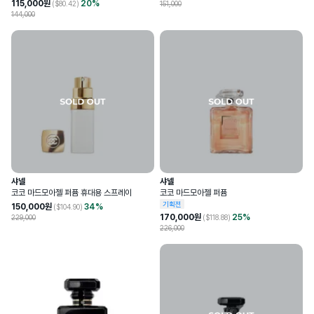
115,000
원
20
%
($
80.42
)
151,000
144,000
샤넬
샤넬
코코 마드모아젤 퍼퓸 휴대용 스프레이
코코 마드모아젤 퍼퓸
기획전
150,000
원
34
%
($
104.90
)
170,000
원
25
%
229,000
($
118.88
)
226,000