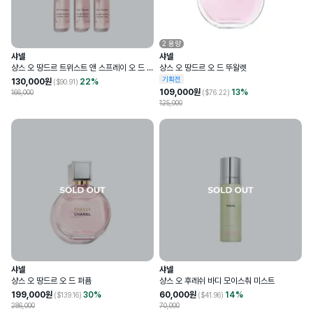
2
용량
샤넬
샤넬
샹스 오 땅드르 트위스트 앤 스프레이 오 드 뚜
샹스 오 땅드르 오 드 뚜왈렛
왈렛 리필 세트
기획전
130,000
원
22
%
($
90.91
)
109,000
원
13
%
166,000
($
76.22
)
125,000
샤넬
샤넬
샹스 오 땅드르 오 드 퍼퓸
샹스 오 후레쉬 바디 모이스춰 미스트
199,000
원
30
%
60,000
원
14
%
($
139.16
)
($
41.96
)
286,000
70,000