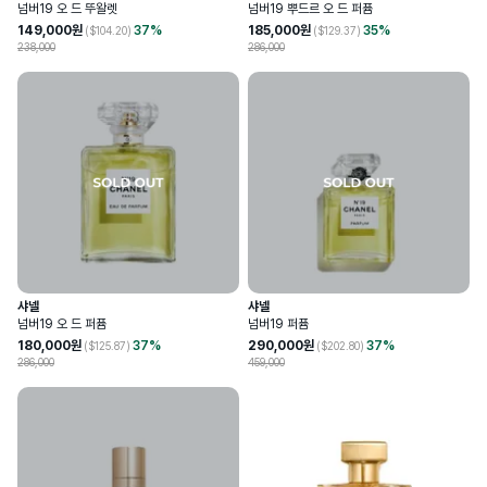
넘버19 오 드 뚜왈렛
넘버19 뿌드르 오 드 퍼퓸
149,000
원
37
%
185,000
원
35
%
($
104.20
)
($
129.37
)
238,000
286,000
샤넬
샤넬
넘버19 오 드 퍼퓸
넘버19 퍼퓸
180,000
원
37
%
290,000
원
37
%
($
125.87
)
($
202.80
)
286,000
459,000