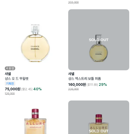
203,000
4
용량
샤넬
샤넬
샹스 오 드 뚜왈렛
샹스 엑스트레 보틀 퍼퓸
기획전
160,000
원
29
%
($
111.89
)
75,000
원
40
%
($
52.45
)
226,000
125,000