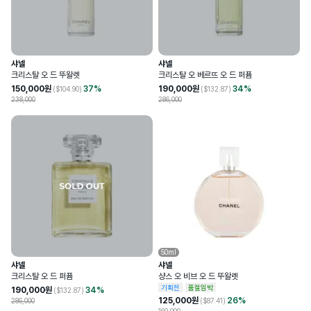
샤넬
샤넬
크리스탈 오 드 뚜왈렛
크리스탈 오 베르뜨 오 드 퍼퓸
150,000
원
37
%
190,000
원
34
%
($
104.90
)
($
132.87
)
238,000
286,000
50ml
샤넬
샤넬
크리스탈 오 드 퍼퓸
샹스 오 비브 오 드 뚜왈렛
기획전
품절임박
190,000
원
34
%
($
132.87
)
125,000
원
26
%
286,000
($
87.41
)