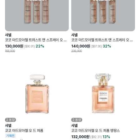
샤넬
샤넬
코코 마드모아젤 트위스트 앤 스프레이 오 드
코코 마드모아젤 트위스트 앤 스프레이 오 드
뚜왈렛 리필 세트
퍼퓸 리필 세트
130,000
원
22
%
140,000
원
32
%
($
90.91
)
($
97.90
)
166,000
206,000
2
용량
2
용량
샤넬
샤넬
코코 마드모아젤 오 드 퍼퓸
코코 마드모아젤 오 드 퍼퓸 엥땅스
기획전
132,000
원
13
%
($
92.31
)