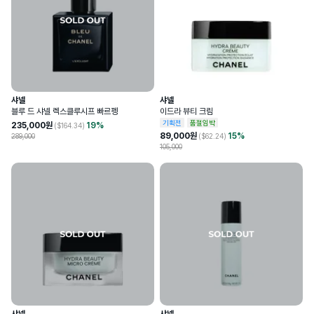
샤넬
샤넬
블루 드 샤넬 렉스클루시프 빠르펭
이드라 뷰티 크림
기획전
품절임박
235,000
원
19
%
($
164.34
)
89,000
원
15
%
289,000
($
62.24
)
105,000