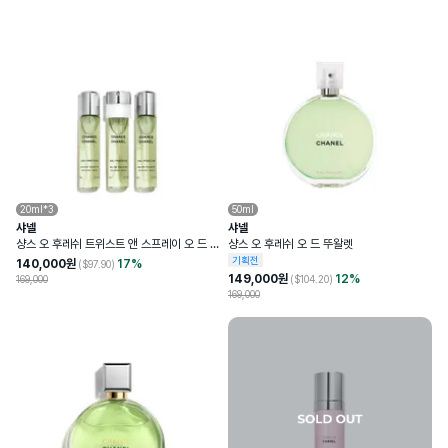
20ml*3
50ml
샤넬
샤넬
샹스 오 후레쉬 트위스트 앤 스프레이 오 드 뚜
샹스 오 후레쉬 오 드 뚜왈렛
왈렛 리필 세트
기획전
140,000
원
17
%
($
97.90
)
149,000
원
12
%
169,000
($
104.20
)
169,000