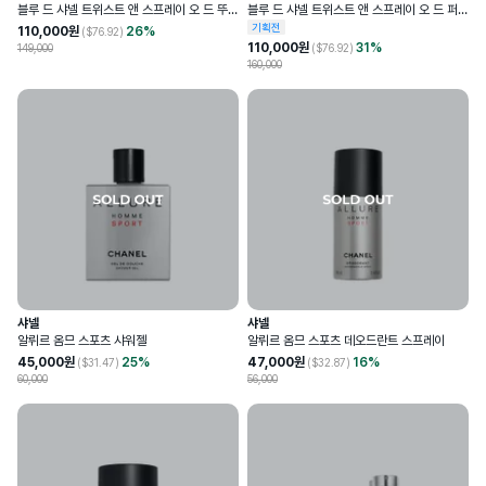
블루 드 샤넬 트위스트 앤 스프레이 오 드 뚜왈
블루 드 샤넬 트위스트 앤 스프레이 오 드 퍼퓸
렛 리필 세트
리필 세트
기획전
110,000
원
26
%
($
76.92
)
110,000
원
31
%
149,000
($
76.92
)
160,000
샤넬
샤넬
알뤼르 옴므 스포츠 샤워젤
알뤼르 옴므 스포츠 데오드란트 스프레이
45,000
원
25
%
47,000
원
16
%
($
31.47
)
($
32.87
)
60,000
56,000