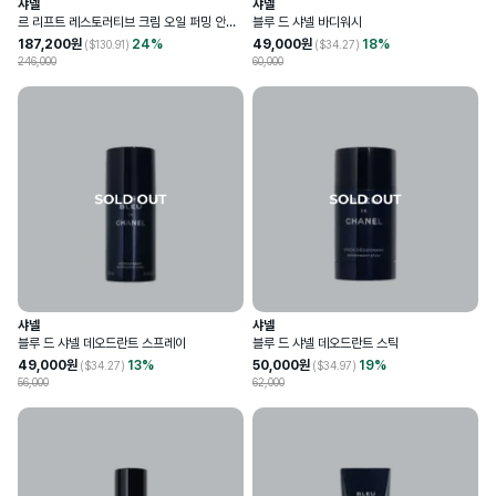
샤넬
샤넬
르 리프트 레스토러티브 크림 오일 퍼밍 안티
블루 드 샤넬 바디워시
링클
187,200
원
24
%
49,000
원
18
%
($
130.91
)
($
34.27
)
246,000
60,000
샤넬
샤넬
블루 드 샤넬 데오드란트 스프레이
블루 드 샤넬 데오드란트 스틱
49,000
원
13
%
50,000
원
19
%
($
34.27
)
($
34.97
)
56,000
62,000