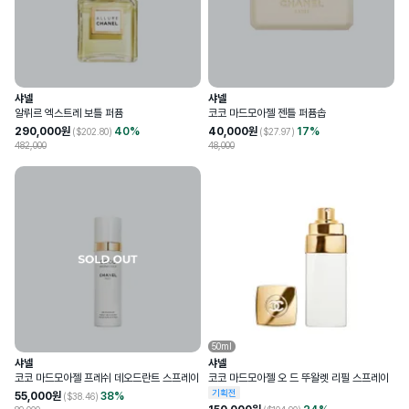
샤넬
샤넬
알뤼르 엑스트레 보틀 퍼퓸
코코 마드모아젤 젠틀 퍼퓸솝
290,000
원
40
%
40,000
원
17
%
($
202.80
)
($
27.97
)
482,000
48,000
50ml
샤넬
샤넬
코코 마드모아젤 프레쉬 데오드란트 스프레이
코코 마드모아젤 오 드 뚜왈렛 리필 스프레이
기획전
55,000
원
38
%
($
38.46
)