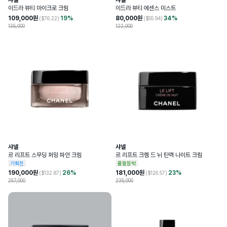
샤넬
샤넬
이드라 뷰티 마이크로 크림
이드라 뷰티 에센스 미스트
109,000
원
19
%
80,000
원
34
%
($
76.22
)
($
55.94
)
135,000
122,000
샤넬
샤넬
르 리프트 스무딩 퍼밍 파인 크림
르 리프트 크렘 드 뉘 탄력 나이트 크림
기획전
품절임박
190,000
원
26
%
181,000
원
23
%
($
132.87
)
($
126.57
)
257,000
235,000