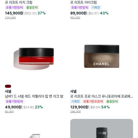
르 리프트 리치 크림
르 리프트 아이크림
유통기한임박
품절임박
유통기한임박
기획전
145,900
원
37
%
89,900
원
40
%
($
102.03
)
($
62.87
)
230,000
150,000
샤넬
샤넬
넘버1 드 샤넬 레드 까멜리아 립 앤 치크 밤
르 리프트 프로 마스크 유니포르미떼 프로페
셔널 리프팅 마스크
유통기한임박
기획전
유통기한초임박
품절임박
49,900
원
23
%
129,900
원
54
%
($
34.90
)
($
90.84
)
65,000
285,000