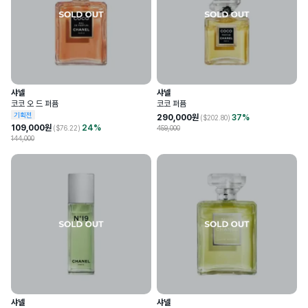
샤넬
샤넬
코코 오 드 퍼퓸
코코 퍼퓸
기획전
290,000
원
37
%
($
202.80
)
109,000
원
24
%
($
76.22
)
459,000
144,000
샤넬
샤넬