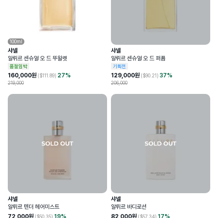
100ml
샤넬
샤넬
알뤼르 센슈얼 오 드 뚜왈렛
알뤼르 센슈얼 오 드 퍼퓸
품절임박
기획전
160,000
원
27
%
129,000
원
37
%
($
111.89
)
($
90.21
)
219,000
206,000
샤넬
샤넬
알뤼르 텐더 헤어미스트
알뤼르 바디로션
72,000
원
19
%
82,000
원
17
%
($
50.35
)
($
57.34
)