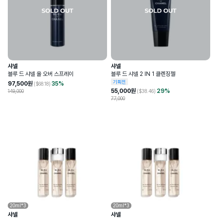
샤넬
샤넬
블루 드 샤넬 올 오버 스프레이
블루 드 샤넬 2 IN 1 클렌징젤
기획전
97,500
원
35
%
($
68.18
)
55,000
원
29
%
149,000
($
38.46
)
77,000
20ml*3
20ml*3
샤넬
샤넬