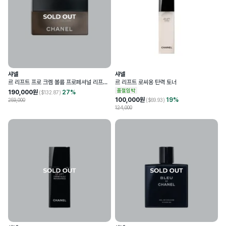
샤넬
샤넬
르 리프트 프로 크렘 볼륨 프로페셔널 리프팅
르 리프트 로씨옹 탄력 토너
크림
품절임박
190,000
원
27
%
($
132.87
)
100,000
원
19
%
259,000
($
69.93
)
124,000