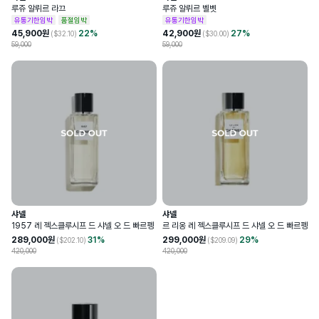
루쥬 알뤼르 라끄
루쥬 알뤼르 벨벳
유통기한임박
품절임박
유통기한임박
45,900
원
22
%
42,900
원
27
%
($
32.10
)
($
30.00
)
59,000
59,000
샤넬
샤넬
1957 레 젝스클루시프 드 샤넬 오 드 빠르펭
르 리옹 레 젝스클루시프 드 샤넬 오 드 빠르펭
289,000
원
31
%
299,000
원
29
%
($
202.10
)
($
209.09
)
420,000
420,000