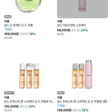
50ml
샤넬
샤넬
샹스 오 후레쉬 오 드 퍼퓸
샹스 데오드란트 스프레이
기획전
68,000
원
24
%
($
47.55
)
169,000
원
18
%
($
118.18
)
89,000
206,000
20ml*3
60ml
샤넬
샤넬
샹스 트위스트 앤 스프레이 오 드 뚜왈렛 리필
샹스 트위스트 앤 스프레이 오 드 뚜왈렛 세트
세트
기획전
130,000
원
23
%
($
90.91
)
138,000
원
32
%
169,000
($
96.50
)