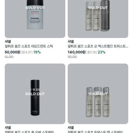
샤넬
샤넬
알뤼르 옴므 스포츠 데오드란트 스틱
알뤼르 옴므 스포츠 오 엑스트렘므 트위스트
앤 스프레이 오 드 퍼퓸
50,000
원
19
%
140,000
원
23
%
($
34.97
)
($
97.90
)
62,000
181,000
샤넬
샤넬
알뤼르 옴므 스포츠 올 오버 스프레이
알뤼르 옴므 스포츠 트위스트 앤 스프레이 오