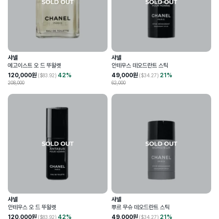
샤넬
샤넬
에고이스트 오 드 뚜왈렛
안테우스 데오드란트 스틱
120,000
원
42
%
49,000
원
21
%
($
83.92
)
($
34.27
)
208,000
62,000
샤넬
샤넬
안테우스 오 드 뚜왈렛
뿌르 무슈 데오드란트 스틱
120,000
원
42
%
49,000
원
21
%
($
83.92
)
($
34.27
)