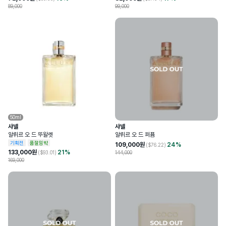
89,000
99,000
50ml
샤넬
샤넬
알뤼르 오 드 뚜왈렛
알뤼르 오 드 퍼퓸
기획전
품절임박
109,000
원
24
%
($
76.22
)
133,000
원
21
%
($
93.01
)
144,000
169,000