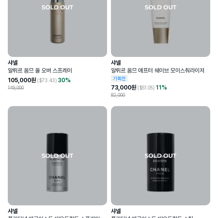
샤넬
샤넬
알뤼르 옴므 올 오버 스프레이
알뤼르 옴므 애프터 쉐이브 모이스춰라이저
기획전
105,000
원
30
%
($
73.43
)
73,000
원
11
%
149,000
($
51.05
)
82,000
샤넬
샤넬