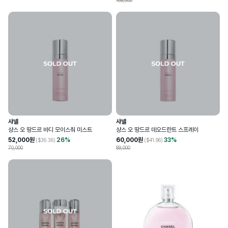
169,000
샤넬
샤넬
샹스 오 땅드르 바디 모이스춰 미스트
샹스 오 땅드르 데오드란트 스프레이
52,000
원
26
%
60,000
원
33
%
($
36.36
)
($
41.96
)
70,000
89,000