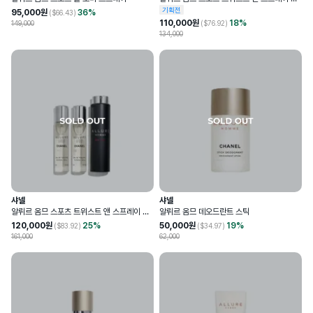
드 뚜왈렛 리필 세트
기획전
95,000
원
36
%
($
66.43
)
110,000
원
18
%
149,000
($
76.92
)
134,000
샤넬
샤넬
알뤼르 옴므 스포츠 트위스트 앤 스프레이 오
알뤼르 옴므 데오드란트 스틱
드 뚜왈렛
120,000
원
25
%
50,000
원
19
%
($
83.92
)
($
34.97
)
161,000
62,000