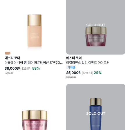
에스티 로더
에스티 로더
더블웨어 쉬어 롱 웨어 파운데이션 SPF20
리질리언스 멀티 이펙트 아이크림
30ml
기획전
38,000
원
58
%
($
26.57
)
85,000
원
29
%
90,000
($
59.44
)
120,000