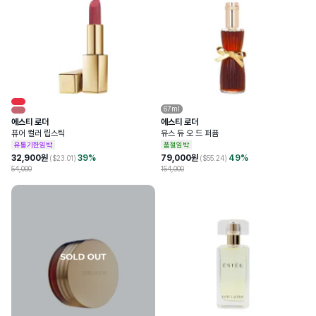
67ml
에스티 로더
에스티 로더
퓨어 컬러 립스틱
유스 듀 오 드 퍼퓸
유통기한임박
품절임박
32,900
원
39
%
79,000
원
49
%
($
23.01
)
($
55.24
)
54,000
154,000