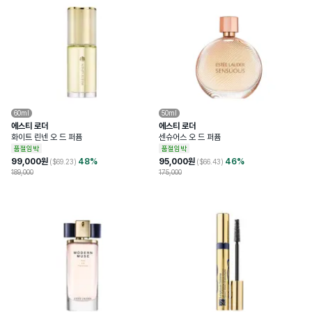
60ml
50ml
에스티 로더
에스티 로더
화이트 린넨 오 드 퍼퓸
센슈어스 오 드 퍼퓸
품절임박
품절임박
99,000
원
48
%
95,000
원
46
%
($
69.23
)
($
66.43
)
189,000
175,000