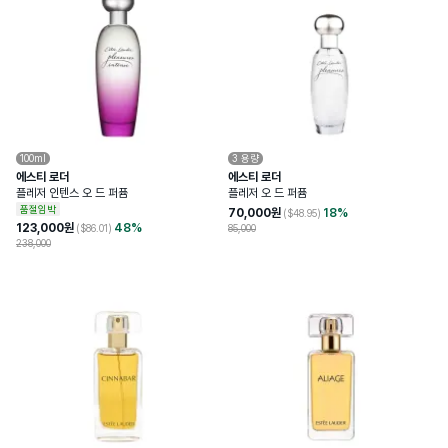
100ml
3
용량
에스티 로더
에스티 로더
플레저 인텐스 오 드 퍼퓸
플레저 오 드 퍼퓸
품절임박
70,000
원
18
%
($
48.95
)
123,000
원
48
%
($
86.01
)
85,000
238,000