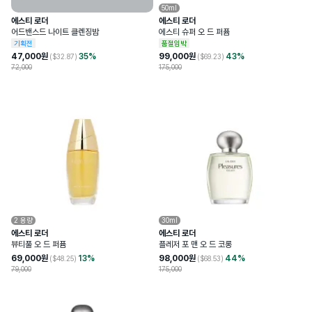
50ml
에스티 로더
에스티 로더
어드밴스드 나이트 클렌징밤
에스티 슈퍼 오 드 퍼퓸
기획전
품절임박
47,000
원
35
%
99,000
원
43
%
($
32.87
)
($
69.23
)
72,000
175,000
2
용량
30ml
에스티 로더
에스티 로더
뷰티풀 오 드 퍼퓸
플레저 포 맨 오 드 코롱
69,000
원
13
%
98,000
원
44
%
($
48.25
)
($
68.53
)
79,000
175,000