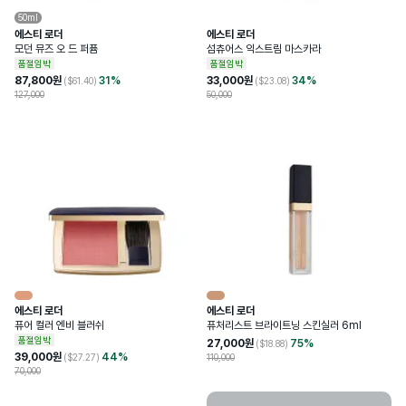
50ml
에스티 로더
에스티 로더
모던 뮤즈 오 드 퍼퓸
섬츄어스 익스트림 마스카라
품절임박
품절임박
87,800
원
31
%
33,000
원
34
%
($
61.40
)
($
23.08
)
127,000
50,000
에스티 로더
에스티 로더
퓨어 컬러 엔비 블러쉬
퓨처리스트 브라이트닝 스킨실러 6ml
품절임박
27,000
원
75
%
($
18.88
)
39,000
원
44
%
($
27.27
)
110,000
70,000