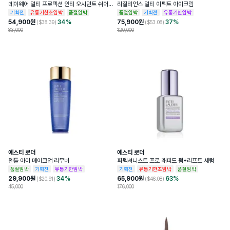
데이웨어 멀티 프로텍션 안티 오시던트 쉬어
리질리언스 멀티 이펙트 아이크림
틴트 SPF15
기획전
유통기한초임박
품절임박
품절임박
기획전
유통기한임박
54,900
원
34
%
75,900
원
37
%
($
38.39
)
($
53.08
)
83,000
120,000
에스티 로더
에스티 로더
젠틀 아이 메이크업 리무버
퍼펙셔니스트 프로 래피드 펌+리프트 세럼
품절임박
기획전
유통기한임박
기획전
유통기한초임박
품절임박
29,900
원
34
%
65,900
원
63
%
($
20.91
)
($
46.08
)
45,000
176,000