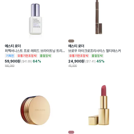
에스티 로더
에스티 로더
퍼펙셔니스트 프로 래피드 브라이트닝 트리트
브로우 마이크로프리사이스 멀티태스커
먼트
기획전
유통기한초임박
품절임박
유통기한초임박
품절임박
59,900
원
64
%
24,900
원
45
%
($
41.89
)
($
17.41
)
165,000
45,000