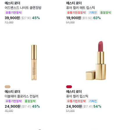
에스티 로더
에스티 로더
어드밴스드 나이트 클렌징밤
퓨어 컬러 매트 립스틱
유통기한임박
유통기한초임박
기획전
품절임박
39,900
원
45
%
19,900
원
63
%
($
27.90
)
($
13.92
)
72,000
54,000
에스티 로더
에스티 로더
더블웨어 플로리스 컨실러
퓨어 컬러 립스틱
유통기한임박
품절임박
유통기한초임박
기획전
24,900
원
45
%
24,900
원
54
%
($
17.41
)
($
17.41
)
45,000
54,000