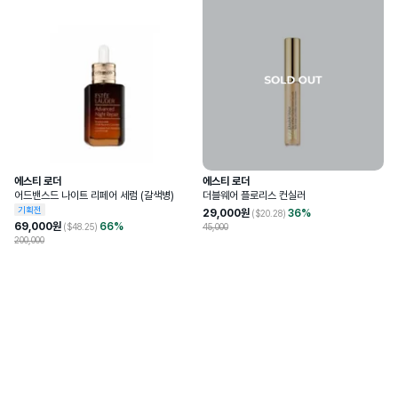
에스티 로더
에스티 로더
어드밴스드 나이트 리페어 세럼 (갈색병)
더블웨어 플로리스 컨실러
기획전
29,000
원
36
%
($
20.28
)
69,000
원
66
%
($
48.25
)
45,000
200,000