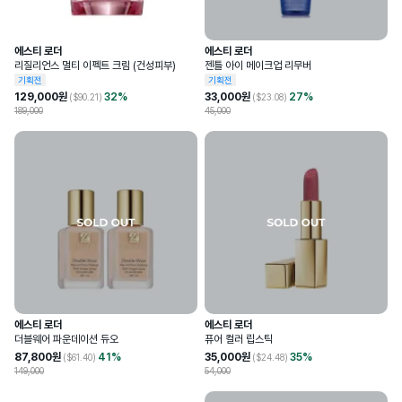
에스티 로더
에스티 로더
리질리언스 멀티 이펙트 크림 (건성피부)
젠틀 아이 메이크업 리무버
기획전
기획전
129,000
원
32
%
33,000
원
27
%
($
90.21
)
($
23.08
)
189,000
45,000
에스티 로더
에스티 로더
더블웨어 파운데이션 듀오
퓨어 컬러 립스틱
87,800
원
41
%
35,000
원
35
%
($
61.40
)
($
24.48
)
149,000
54,000