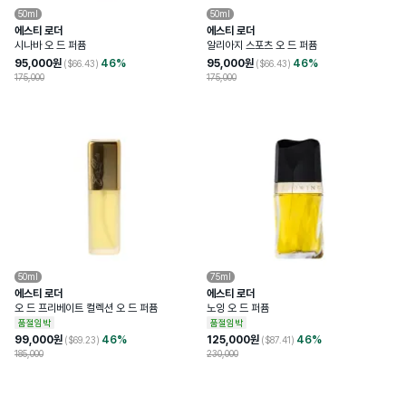
50ml
50ml
에스티 로더
에스티 로더
시나바 오 드 퍼퓸
알리아지 스포츠 오 드 퍼퓸
95,000
원
46
%
95,000
원
46
%
($
66.43
)
($
66.43
)
175,000
175,000
50ml
75ml
에스티 로더
에스티 로더
오 드 프리베이트 컬렉션 오 드 퍼퓸
노잉 오 드 퍼퓸
품절임박
품절임박
99,000
원
46
%
125,000
원
46
%
($
69.23
)
($
87.41
)
185,000
230,000