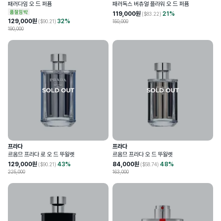
패러다임 오 드 퍼퓸
패러독스 버츄얼 플라워 오 드 퍼퓸
품절임박
119,000
원
21
%
($
83.22
)
129,000
원
32
%
($
90.21
)
150,000
190,000
프라다
프라다
르옴므 프라다 로 오 드 뚜왈렛
르옴므 프라다 오 드 뚜왈렛
129,000
원
43
%
84,000
원
48
%
($
90.21
)
($
58.74
)
225,000
163,000