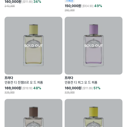
기획전
160,000
원
34
%
($
111.89
)
150,000
원
49
%
243,000
($
104.90
)
292,000
프라다
프라다
인퓨전 디 진젬브르 오 드 퍼퓸
인퓨전 디 피그 오 드 퍼퓸
169,000
원
48
%
160,000
원
51
%
($
118.18
)
($
111.89
)
325,000
325,000