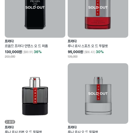
프라다
프라다
르옴므 프라다 인텐스 오 드 퍼퓸
루나 로사 스포츠 오 드 뚜왈렛
130,000
원
36
%
95,000
원
30
%
($
90.91
)
($
66.43
)
203,000
135,000
2
용량
프라다
프라다
루나 로사 카본 오 드 뚜왈렛
루나 로사 오 드 뚜왈렛