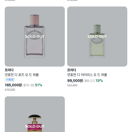
프라다
프라다
인퓨전 디 로즈 오 드 퍼퓸
인퓨전 디 아이리스 오 드 퍼퓸
기획전
99,000
원
19
%
($
69.23
)
165,000
원
51
%
($
115.38
)
122,000
340,000