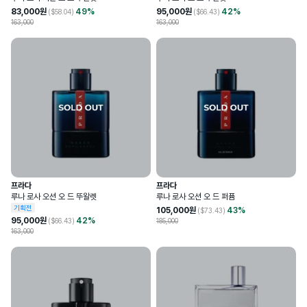
83,000
원
49
%
95,000
원
42
%
($
58.04
)
($
66.43
)
163,000
163,000
프라다
프라다
루나 로사 오션 오 드 뚜왈렛
루나 로사 오션 오 드 퍼퓸
기획전
105,000
원
43
%
($
73.43
)
95,000
원
42
%
($
66.43
)
185,000
163,000