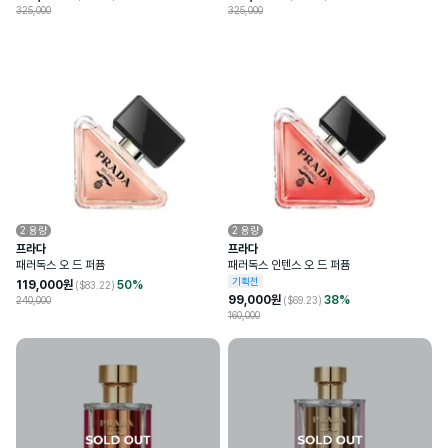
325,000
325,000
2
용량
2
용량
프라다
프라다
패러독스 오 드 퍼퓸
패러독스 인텐스 오 드 퍼퓸
기획전
119,000
원
50
%
($
83.22
)
99,000
원
38
%
240,000
($
69.23
)
160,000