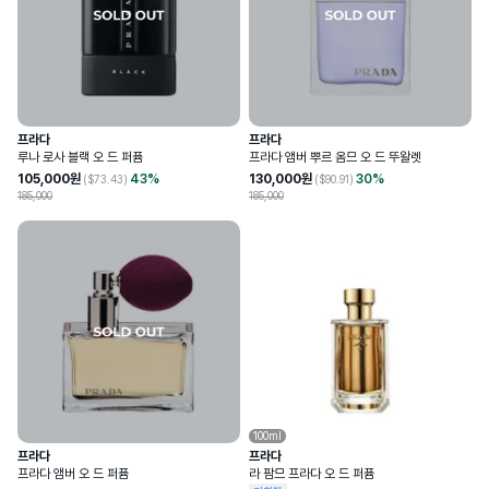
프라다
프라다
루나 로사 블랙 오 드 퍼퓸
프라다 앰버 뿌르 옴므 오 드 뚜왈렛
105,000
원
43
%
130,000
원
30
%
($
73.43
)
($
90.91
)
185,000
185,000
100ml
프라다
프라다
프라다 앰버 오 드 퍼퓸
라 팜므 프라다 오 드 퍼퓸