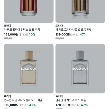
프라다
프라다
라 팜므 프라다 인텐스 오 드 퍼퓸
라 팜므 프라다 엘르 오 드 뚜왈렛
169,000
원
40
%
139,000
원
47
%
($
118.18
)
($
97.20
)
284,000
260,000
프라다
프라다
인퓨전 디 플로디 오렌지 오 드 퍼퓸
인퓨전 디 세드르 오 드 퍼퓸
179,000
원
47
%
179,000
원
47
%
($
125.17
)
($
125.17
)
340,000
340,000