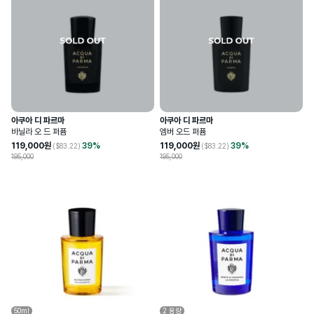
아쿠아 디 파르마
아쿠아 디 파르마
바닐라 오 드 퍼퓸
엠버 오드 퍼퓸
119,000
원
39
%
119,000
원
39
%
($
83.22
)
($
83.22
)
195,000
195,000
50ml
2
용량