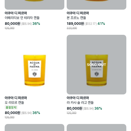
아쿠아 디 파르마
아쿠아 디 파르마
아페리티보 인 테라자 캔들
본 조르노 캔들
80,000
원
36
%
189,000
원
41
%
($
55.94
)
($
132.17
)
125,000
320,000
아쿠아 디 파르마
아쿠아 디 파르마
오 라모르 캔들
라 카사 술 라고 캔들
품절임박
80,000
원
36
%
($
55.94
)
80,000
원
36
%
($
55.94
)
125,000
125,000