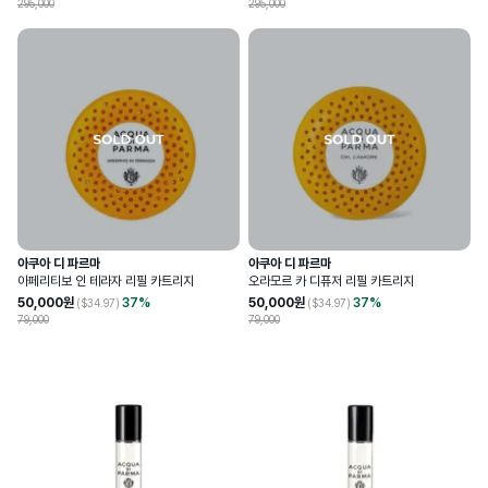
295,000
295,000
아쿠아 디 파르마
아쿠아 디 파르마
아페리티보 인 테라자 리필 카트리지
오라모르 카 디퓨저 리필 카트리지
50,000
원
37
%
50,000
원
37
%
($
34.97
)
($
34.97
)
79,000
79,000