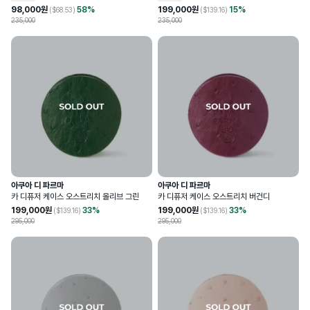
98,000
원
58
%
199,000
원
15
%
($
68.53
)
($
139.16
)
235,000
235,000
아쿠아 디 파르마
아쿠아 디 파르마
카 디퓨저 케이스 오스트리치 올리브 그린
카 디퓨저 케이스 오스트리치 버건디
199,000
원
33
%
199,000
원
33
%
($
139.16
)
($
139.16
)
295,000
295,000