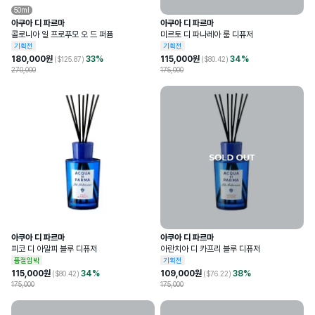
50ml
아쿠아 디 파르마
아쿠아 디 파르마
콜로니아 일 프로푸모 오 드 퍼퓸
미르토 디 파나레아 룸 디퓨저
기획전
기획전
180,000
원
33
%
115,000
원
34
%
($
125.87
)
($
80.42
)
270,000
175,000
아쿠아 디 파르마
아쿠아 디 파르마
피코 디 아말피 블루 디퓨저
아란치아 디 카프리 블루 디퓨저
품절임박
기획전
115,000
원
34
%
109,000
원
38
%
($
80.42
)
($
76.22
)
175,000
175,000