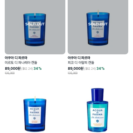
아쿠아 디 파르마
아쿠아 디 파르마
미르토 디 파나레아 캔들
피코 디 아말피 캔들
89,000
원
34
%
89,000
원
34
%
($
62.24
)
($
62.24
)
135,000
135,000