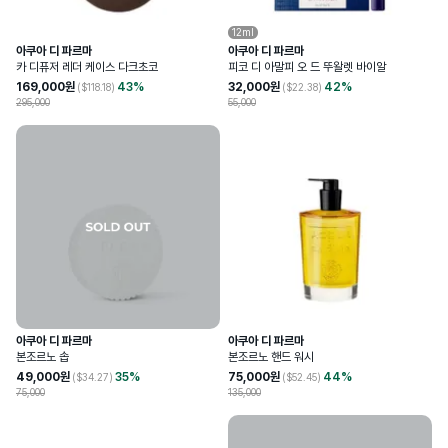
12ml
아쿠아 디 파르마
아쿠아 디 파르마
카 디퓨저 레더 케이스 다크초코
피코 디 아말피 오 드 뚜왈렛 바이알
169,000
원
43
%
32,000
원
42
%
($
118.18
)
($
22.38
)
295,000
55,000
아쿠아 디 파르마
아쿠아 디 파르마
본조르노 솝
본조르노 핸드 워시
49,000
원
35
%
75,000
원
44
%
($
34.27
)
($
52.45
)
75,000
135,000