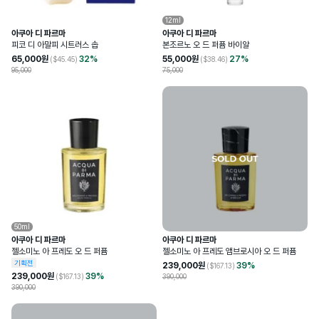
12ml
아쿠아 디 파르마
아쿠아 디 파르마
피코 디 아말피 시트러스 솝
본조르노 오 드 퍼퓸 바이알
65,000
원
32
%
55,000
원
27
%
($
45.45
)
($
38.46
)
95,000
75,000
50ml
아쿠아 디 파르마
아쿠아 디 파르마
젤소미노 아 프레도 오 드 퍼퓸
젤소미노 아 프레도 앰브로시아 오 드 퍼퓸
기획전
239,000
원
39
%
($
167.13
)
239,000
원
39
%
($
167.13
)
390,000
390,000