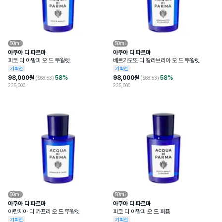
50ml
50ml
아쿠아 디 파르마
아쿠아 디 파르마
피코 디 아말피 오 드 뚜왈렛
베르가모또 디 칼라브리아 오 드 뚜왈렛
기획전
기획전
98,000
원
58
%
98,000
원
58
%
($
68.53
)
($
68.53
)
235,000
235,000
50ml
50ml
아쿠아 디 파르마
아쿠아 디 파르마
아란치아 디 카프리 오 드 뚜왈렛
피코 디 아말피 오 드 퍼퓸
기획전
기획전