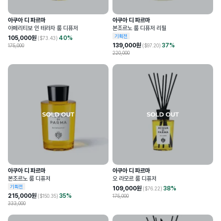
아쿠아 디 파르마
아쿠아 디 파르마
아페리티보 인 테라자 룸 디퓨저
본조르노 룸 디퓨저 리필
기획전
105,000
원
40
%
($
73.43
)
139,000
원
37
%
175,000
($
97.20
)
220,000
아쿠아 디 파르마
아쿠아 디 파르마
본조르노 룸 디퓨저
오 라모르 룸 디퓨저
기획전
109,000
원
38
%
($
76.22
)
215,000
원
35
%
($
150.35
)
175,000
333,000