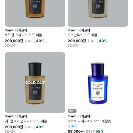
아쿠아 디 파르마
아쿠아 디 파르마
우드 앤 스파이스 오 드 퍼퓸
오스만투스 오 드 퍼퓸
209,000
원
40
%
209,000
원
40
%
($
146.15
)
($
146.15
)
350,000
350,000
50ml
아쿠아 디 파르마
아쿠아 디 파르마
매그놀리아 인피니타 오 드 퍼퓸
미르토 디 파나레아 오 드 뚜왈렛
기획전
209,000
원
40
%
($
146.15
)
98,000
원
58
%
350,000
($
68.53
)