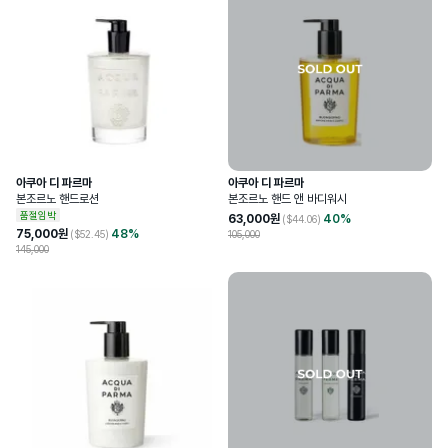
아쿠아 디 파르마
아쿠아 디 파르마
본조르노 핸드로션
본조르노 핸드 앤 바디워시
품절임박
63,000
원
40
%
($
44.06
)
75,000
원
48
%
($
52.45
)
105,000
145,000