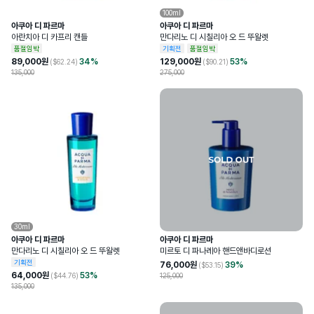
100ml
아쿠아 디 파르마
아쿠아 디 파르마
아란치아 디 카프리 캔들
만다리노 디 시칠리아 오 드 뚜왈렛
품절임박
기획전
품절임박
89,000
원
34
%
129,000
원
53
%
($
62.24
)
($
90.21
)
135,000
275,000
30ml
아쿠아 디 파르마
아쿠아 디 파르마
만다리노 디 시칠리아 오 드 뚜왈렛
미르토 디 파나레아 핸드앤바디로션
기획전
76,000
원
39
%
($
53.15
)
64,000
원
53
%
($
44.76
)
125,000
135,000