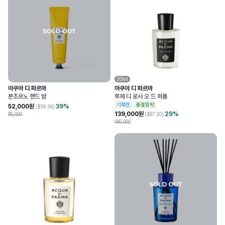
20ml
아쿠아 디 파르마
아쿠아 디 파르마
본조르노 핸드 밤
루체 디 로사 오 드 퍼퓸
기획전
품절임박
52,000
원
39
%
($
36.36
)
139,000
원
29
%
85,000
($
97.20
)
195,000