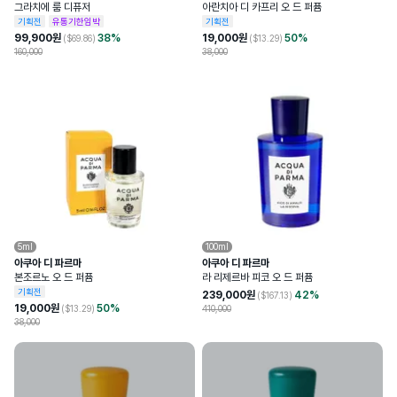
그라치에 룸 디퓨저
아란치아 디 카프리 오 드 퍼퓸
기획전
유통기한임박
기획전
99,900
원
38
%
19,000
원
50
%
($
69.86
)
($
13.29
)
160,000
38,000
5ml
100ml
아쿠아 디 파르마
아쿠아 디 파르마
본조르노 오 드 퍼퓸
라 리제르바 피코 오 드 퍼퓸
기획전
239,000
원
42
%
($
167.13
)
19,000
원
50
%
($
13.29
)
410,000
38,000