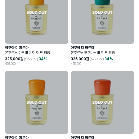
아쿠아 디 파르마
아쿠아 디 파르마
본조르노 아모레 미오 오 드 퍼퓸
본조르노 부오나노테 오 드 퍼퓸
325,000
원
34
%
325,000
원
34
%
($
227.27
)
($
227.27
)
495,000
495,000
아쿠아 디 파르마
아쿠아 디 파르마