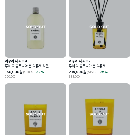
아쿠아 디 파르마
아쿠아 디 파르마
루체 디 콜로니아 룸 디퓨저 리필
루체 디 콜로니아 룸 디퓨저
150,000
원
32
%
215,000
원
35
%
($
104.90
)
($
150.35
)
220,000
333,000