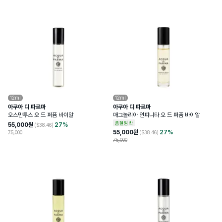
12ml
12ml
아쿠아 디 파르마
아쿠아 디 파르마
오스만투스 오 드 퍼퓸 바이알
매그놀리아 인피니타 오 드 퍼퓸 바이알
품절임박
55,000
원
27
%
($
38.46
)
55,000
원
27
%
75,000
($
38.46
)
75,000