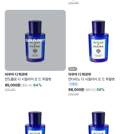
235,000
50ml
아쿠아 디 파르마
아쿠아 디 파르마
만도를로 디 시칠리아 오 드 뚜왈렛
만다리노 디 시칠리아 오 드 뚜왈렛
기획전
85,000
원
64
%
($
59.44
)
98,000
원
58
%
235,000
($
68.53
)
235,000