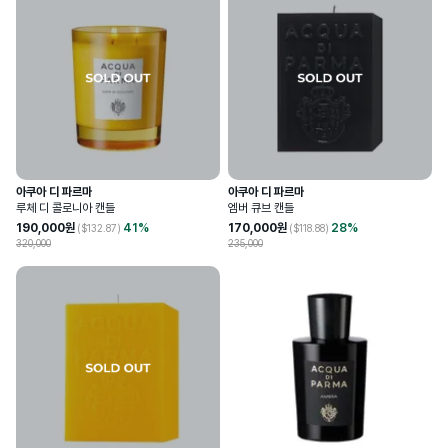
아쿠아 디 파르마
아쿠아 디 파르마
루체 디 콜로니아 캔들
엠버 큐브 캔들
190,000
원
41
%
170,000
원
28
%
($
132.87
)
($
118.88
)
320,000
235,000