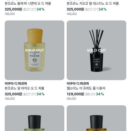
본조르노 돌체 파 니엔테 오 드 퍼퓸
본조르노 지오코 델 데스티노 오 드 퍼퓸
325,000
원
34
%
325,000
원
34
%
($
227.27
)
($
227.27
)
495,000
495,000
아쿠아 디 파르마
아쿠아 디 파르마
본조르노 알 바치오 오 드 퍼퓸
젤소미노 아 프레도 룸 디퓨저
325,000
원
34
%
129,000
원
34
%
($
227.27
)
($
90.21
)
495,000
195,000