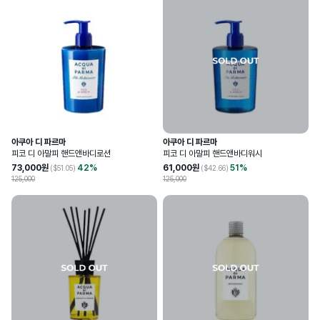
아쿠아 디 파르마
아쿠아 디 파르마
피코 디 아말피 핸드앤바디로션
피코 디 아말피 핸드앤바디워시
73,000
원
42
%
61,000
원
51
%
($
51.05
)
($
42.66
)
125,000
125,000