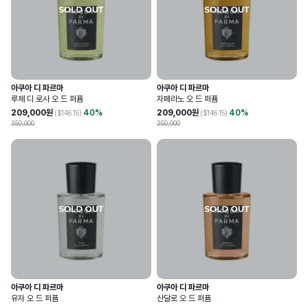
아쿠아 디 파르마
아쿠아 디 파르마
루체 디 로사 오 드 퍼퓸
자페라노 오 드 퍼퓸
209,000
원
40
%
209,000
원
40
%
($
146.15
)
($
146.15
)
350,000
350,000
아쿠아 디 파르마
아쿠아 디 파르마
유자 오 드 퍼퓸
산달로 오 드 퍼퓸