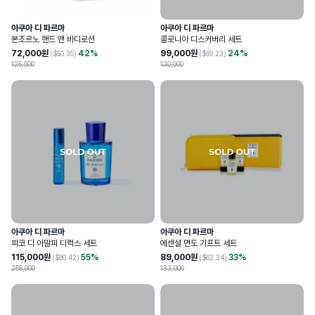
아쿠아 디 파르마
아쿠아 디 파르마
본조르노 핸드 앤 바디로션
콜로니아 디스커버리 세트
72,000
원
42
%
99,000
원
24
%
($
50.35
)
($
69.23
)
125,000
130,000
아쿠아 디 파르마
아쿠아 디 파르마
피코 디 아말피 디럭스 세트
에센셜 면도 기프트 세트
115,000
원
55
%
89,000
원
33
%
($
80.42
)
($
62.24
)
255,000
133,000