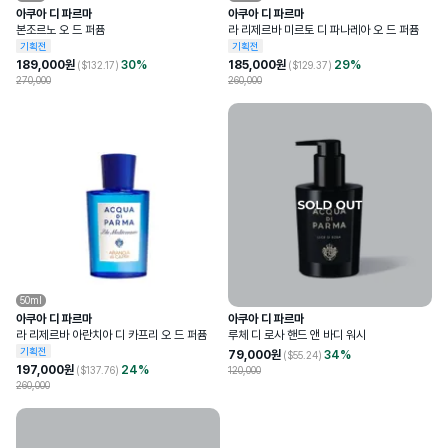
아쿠아 디 파르마
아쿠아 디 파르마
본조르노 오 드 퍼퓸
라 리제르바 미르토 디 파나레아 오 드 퍼퓸
기획전
기획전
189,000
원
30
%
185,000
원
29
%
($
132.17
)
($
129.37
)
270,000
260,000
50ml
아쿠아 디 파르마
아쿠아 디 파르마
라 리제르바 아란치아 디 카프리 오 드 퍼퓸
루체 디 로사 핸드 앤 바디 워시
기획전
79,000
원
34
%
($
55.24
)
197,000
원
24
%
($
137.76
)
120,000
260,000