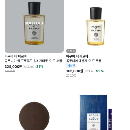
2
용량
아쿠아 디 파르마
아쿠아 디 파르마
콜로니아 일 프로푸모 밀레지마토 오 드 퍼퓸
콜로니아 에센자 오 드 코롱
기획전
329,000
원
31
%
($
230.07
)
105,000
원
52
%
475,000
($
73.43
)
220,000