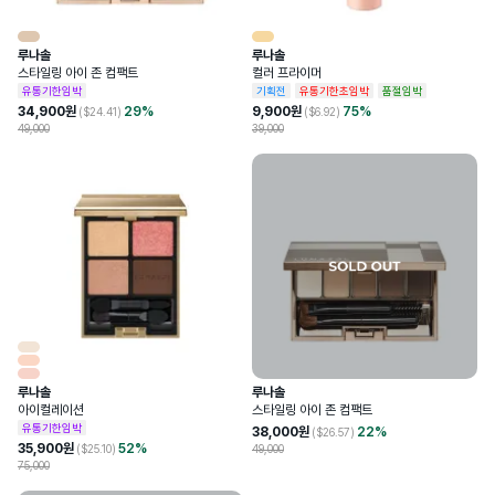
루나솔
루나솔
스타일링 아이 존 컴팩트
컬러 프라이머
유통기한임박
기획전
유통기한초임박
품절임박
34,900
원
29
%
9,900
원
75
%
($
24.41
)
($
6.92
)
49,000
39,000
루나솔
루나솔
아이컬레이션
스타일링 아이 존 컴팩트
유통기한임박
38,000
원
22
%
($
26.57
)
35,900
원
52
%
($
25.10
)
49,000
75,000