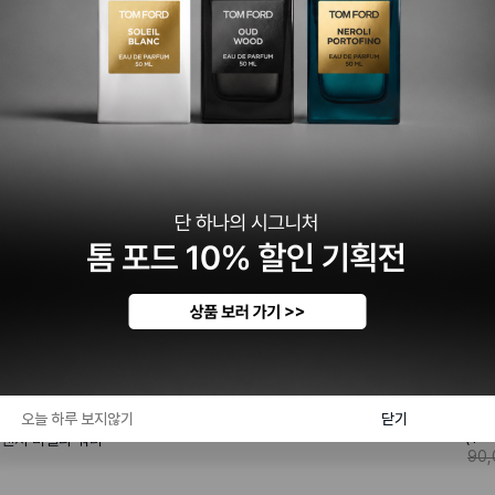
특가 🥳
디올
39,2
오늘 하루 보지않기
닫기
($
27
렌저 미셀라 워터
90,