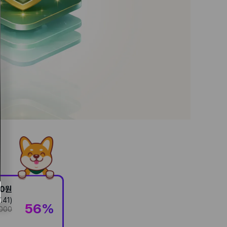
00
원
.41
)
56
%
000