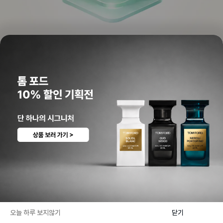
오늘의 슈코
08월 09일
오늘만 특가 🥳
오리진스
65,600
원
($
45.87
)
플랜트스크립션 멀티 파워드 유스 세럼
48
%
125,000
피부 탄력과 생기를 더해주는 안티에이징 세럼✨
향기로운 이야기
브랜드별 남자 여름 향수 베스트
10
👉
avigation
오늘 하루 보지않기
닫기
파트너 소식
메종 마르지엘라가 선보이는 특별한 향수 컬렉션
‘
센토리움
’
👉
HOME
뷰티
PICK
MY
Menus