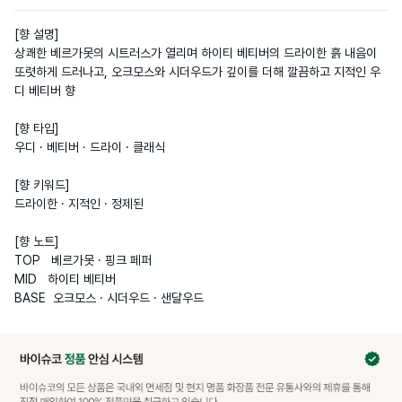
[향 설명]

상쾌한 베르가못의 시트러스가 열리며 하이티 베티버의 드라이한 흙 내음이 
또렷하게 드러나고, 오크모스와 시더우드가 깊이를 더해 깔끔하고 지적인 우
디 베티버 향

[향 타입]

우디 · 베티버 · 드라이 · 클래식

[향 키워드]

드라이한 · 지적인 · 정제된

[향 노트]

TOP   베르가못 · 핑크 페퍼  

MID   하이티 베티버  

BASE  오크모스 · 시더우드 · 샌달우드