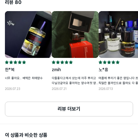
리뷰
상품주요사양
80
모든 피부용
• 다음 상품 구매 시 사용할 수 있도록 개인통관고유부호 페이지에서 업데이트된 정
보는 배송정보에 저장돼요

• 24년도 8월 29일(목)부터 개인통관고유부호 검증이 강화돼요

용량또는중량
50ml / 100ml
• 개인 통관고유부호 발급정보(성명,전화번호,주소)가 변경된 경우, 관세청 개인통
관고유 부호 발급 사이트(관세청 모바일)에서 변경된 정보를 필히 수정하세요

공정거래위원회 고시 품목별 소비자분쟁 
품질보증기준
• 발급정보와 수하인 개인통관고유부호+성명+전화번호+주소가 모두 일치하지 않
해결기준에 따름
을 경우 통관이 제한될 수 있어요
1.화장품을 사용하여 다음과 같은 이상이 
있는 경우에는 사용을 중지하여야 하며, 계
속 사용하면 증상을 악화시키므로 피부과 
전문의 등에게 상담할 것

1) 사용중 붉은 반점, 부어오름, 가려움증, 
한*복
zmih
노*홍
자극등의 이상이 있는경우

2) 적용부위가 직사광선에 의하여 위와 같
너무 좋아요.. 베엑은 최애향수
다들좋다고해서 샀는데 자주 뿌리고
여름에 뿌리기 좋은 향입니다 
은 이상이 있는 경우

다닐것같아요 좋아하는 향수여럿 향
릭말은 블라인드로 들여도 다 
2. 상처가 있는 부위, 습진 및 피부염등의 
사용할때주의사항
기가 좋습니다
이상이 있는 부위에는 사용을 하지말 것

2026.07.23
2026.07.21
2026.07.13
3. 보관 및 취급상의 주의사항

1) 사용후에는 반드시 마개를 닫아둘 것

2) 유·소아의 손이 닿지 아니하는 곳에 보
관할 것

리뷰 더보기
3) 고온 내지 저온의 장소 및 직사광선이 
닿는 곳에는 보관하지 말 것

* 그 외 더 자세한 사용상 주의사항은 제품
에 기재되어 있습니다.
이 상품과 비슷한 상품