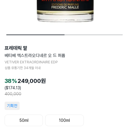
프레데릭 말
베티베 엑스트라오디네르 오 드 퍼퓸
VETIVER EXTRAORDINAIRE EDP
상품 유통기한
34
개월 이내
38
%
249,000
원
($
174.13
)
400,000
기획전
50ml
100ml