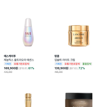
소비자상담관련전화번호
1800-0852
개봉 전 사용기한이 12개월 이상 남아있는 
사용기한또는개봉후사용기간
제품으로 발송, 사용기한 12개월 미만 제품
의 경우 제조일자 별도 표기
화장품제조업자및화장품책임판매업자
프레데릭 말
에스케이투
랑콤
제놉틱스 울트라오라 에센스
압솔뤼 라이트 크림
기획전
유통기한초임박
기획전
유통기한초임박
품절임박
169,900
원
61
%
139,900
원
72
%
($
118.81
)
($
97.83
)
435,000
495,000