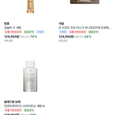
랑콤
샤넬
압솔뤼 더 세럼
르 리프트 프로 마스크 유니포르미떼 프로페
셔널 리프팅 마스크
유통기한초임박
품절임박
기획전
기획전
유통기한초임박
품절임박
129,900
원
74
%
129,900
원
54
%
($
90.84
)
($
90.84
)
495,000
285,000
끌레드뽀 보떼
컨센트레이티드 브라이트닝 세럼 N
유통기한초임박
품절임박
129,900
원
50
%
($
90.84
)