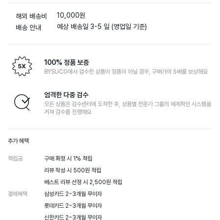
10,000원
해외 배송비
예상 배송일 3-5 일 (영업일 기준)
배송 안내
100% 정품 보증
BYSUCO에서 검수한 상품이 정품이 아닐 경우, 구매가의 5배를 보상해요
엄격한 다중 검수
모든 상품은 검수센터에 도착한 후, 상품별 전문가 그룹의 체계적인 시스템을
거쳐 검수를 진행해요
추가 혜택
적립금
구매 확정 시 1% 적립

리뷰 작성 시 500원 적립

베스트 리뷰 선정 시 2,500원 적립
결제혜택
삼성카드 2~3개월 무이자

롯데카드 2~3개월 무이자

신한카드 2~3개월 무이자
