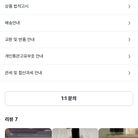
상품 법적고시
영국 *제조국 정보는 최초 생산지 기준이
배송안내
제조국
며, 추가 생산이 이루어질 경우 제조국이 달
라질 수 있습니다.
• 본 상품은 해외배송만 가능한 상품이에요

교환 및 반품 안내
• 주문완료 후에도 현지 재고 상황에 따라 품절로 인한 주문취소가 발생할 수 있어
럭셔리하고 풍부한 거품이 오랫동안 지속
요

되는 워시로, 피부를 생기 있고 활력 있게 
• 상품 발송 전 [입금대기/결제완료] 상태일 경우에만 주문취소가 가능해요

• 특정 상품 외에는 브랜드 쇼핑백이나 포장이 제공되지 않아요

사용방법
만들어줍니다. 고운 거품 입자가 피부를 부
개인통관고유부호 안내
• 해외상품 특성상 단순변심에 의한 반품은 해외 배송비 3만원+관부가세가 발생하
드럽게 클렌징해주며 조 말론 런던만의 향
• 공급처에 따라 패키지 및 제품 실링 등 포장 상태가 상이할 수 있어요
이 당신을 기분을 좋게 만들어줍니다.
니, 신중한 구매를 부탁해요

• 개인통관고유부호란? 개인통관고유부호는 해외배송 상품 통관 시 주민등록번호
• 단순변심으로 인한 반품은 미개봉상태에서만 가능해요. 비닐 포장 훼손, 박스 또
관세 및 합산과세 안내
(외국인의 경우 외국인등록번호) 대신 사용 가능한 번호로, 관세청 사이트에서 발급 
는 뚜껑 개봉 시 반품이 불가해요.

정제수 , 소듐라우레스설페이트 , 라우라미
및 조회할 수 있어요

도프로필베타인 , 피이지-7글리세릴코코
• 단순히 향이 다르다거나 가품으로 의심된다는 주관적인 의견은 단순변심에 해당
• 상품단가 $150, 향수 60ml 초과 시 관부가세가 발생해요

에이트 , 향료 , 폴리쿼터늄-7 , 카페인 , 시
• 해외배송 상품의 통관이 고객님 사유(개인통관고유부호 오류 및 관세미납, 자가사
해요

트릭애씨드 , 슈크로오스 , 폴리소르베이트
• 여러개의 뷰티 상품을 한번에 구매할 때, 관부가세가 발생하는 경우 배송비와 비
용사유서 미제출 등)로 지연되거나, 이로 인한 물품 멸실이 발생하는 경우 고객님께
20 , 헥실렌글라이콜 , 세테스-20 , 소듐
• 판매자 귀책 사유로 인한 반품은 고객센터에 문의해주세요

교해 상품을 나누어 발송할 수 있어요

1:1 문의
클로라이드 , 리모넨 , 부틸페닐메칠프로피
서 책임을 부담하며, 관련 비용(제품 가격 및 배송비용 등)을 부담할 수 있어요

표시성분
• 네이버페이로 주문한 경우 반품은 고객센터에 문의해주세요
오날 , 리날룰 , 하이드록시시트로넬알 , 알
• 동일한 날짜에 여러번 주문하는 경우 자동으로 나누어 발송해요

• 통관 안내를 위해 바이슈코는 고객님께 연락을 드릴 수 있으며, 15일 이내 통관이 
파-이소메칠이오논 , 참나무이끼추출물 , 
시트랄 , 메칠클로로이소치아졸리논 , 메칠
완료되지 않을 경우 [배송완료]로 변경 처리돼요

이소치아졸리논 ILN41613 * 제공된 성분
리뷰
7
• 다음 상품 구매 시 사용할 수 있도록 개인통관고유부호 페이지에서 업데이트된 정
은 동일 제품이라도 경우에 따라 변경될 수 
있습니다.
보는 배송정보에 저장돼요

• 24년도 8월 29일(목)부터 개인통관고유부호 검증이 강화돼요
