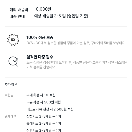
10,000원
해외 배송비
예상 배송일 3-5 일 (영업일 기준)
배송 안내
100% 정품 보증
BYSUCO에서 검수한 상품이 정품이 아닐 경우, 구매가의 5배를 보상해요
엄격한 다중 검수
모든 상품은 검수센터에 도착한 후, 상품별 전문가 그룹의 체계적인 시스템을
거쳐 검수를 진행해요
추가 혜택
적립금
구매 확정 시 1% 적립

리뷰 작성 시 500원 적립

베스트 리뷰 선정 시 2,500원 적립
결제혜택
삼성카드 2~3개월 무이자

롯데카드 2~3개월 무이자

신한카드 2~3개월 무이자
