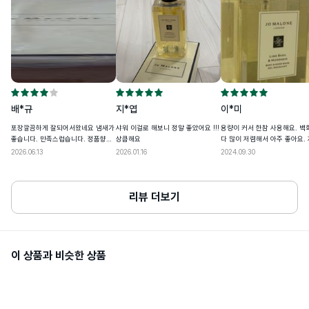
• 개인 통관고유부호 발급정보(성명,전화번호,주소)가 변경된 경우, 관세청 개인통
심사필유무
해당없음
관고유 부호 발급 사이트(관세청 모바일)에서 변경된 정보를 필히 수정하세요

• 발급정보와 수하인 개인통관고유부호+성명+전화번호+주소가 모두 일치하지 않
상품주요사양
모든 피부/성별 사용가능
을 경우 통관이 제한될 수 있어요
용량또는중량
100ml / 250ml / 500ml
공정거래위원회 고시 품목 별 소비자 분쟁 
품질보증기준
배*규
지*엽
해결 기준에 따름
이*미
포장깔끔하게 잘되어서왔네요 냄새가
샤워 이걸로 해보니 정말 좋았어요 !!!
용량이 커서 한참 사용해요. 백
좋습니다. 만족스럽습니다. 정품향과
상큼해요
다 많이 저렴해서 아주 좋아요.
1. 화장품을 사용하여 다음과 같이 이상이 
같습니다.
있을 경우에는 사용을 중지할 것이며, 계속 
이용합니다~~ 배송도 빠르고 
2026.06.13
2026.01.16
2024.09.30
사용하면 증상을 악화시키므로 피부과 전
~♡
문의 등에게 상담할 것

1)사용 중 붉은 반점, 부어오름, 가려움증, 
자극 등의 이상이 있을 경우

리뷰 더보기
2)적용 부위가 직사광선에 의해 위와 같은 
이상이 있을 경우

사용할때주의사항
2. 상처가 있는 곳 또는 습진 및 피부염등의 
이상이 있는 부위에는 사용을 금할 것

3. 눈에 들어가지 않도록 주의할 것

4. 보관 및 취급상의 주의사항

이 상품과 비슷한 상품
1)사용 후에는 반드시 마개를 닫아 둘 것

2)유,소아의 손에 닿지 않는 곳에 보관 할 
것

3)고온 내지 저온의 장소 및 직사광선이 닿
는 곳에는 보관하지 말 것