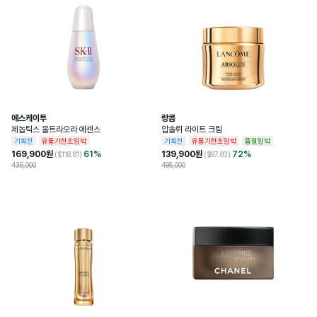
소비자상담관련전화번호
1800-0852
개봉 전 사용기한이 12개월 이상 남아있는 
사용기한또는개봉후사용기간
제품으로 발송, 사용기한 12개월 미만 제품
의 경우 제조일자 별도 표기
화장품제조업자및화장품책임판매업자
Estee Lauder Companies
에스케이투
랑콤
제놉틱스 울트라오라 에센스
압솔뤼 라이트 크림
기획전
유통기한초임박
기획전
유통기한초임박
품절임박
169,900
원
61
%
139,900
원
72
%
($
118.81
)
($
97.83
)
435,000
495,000