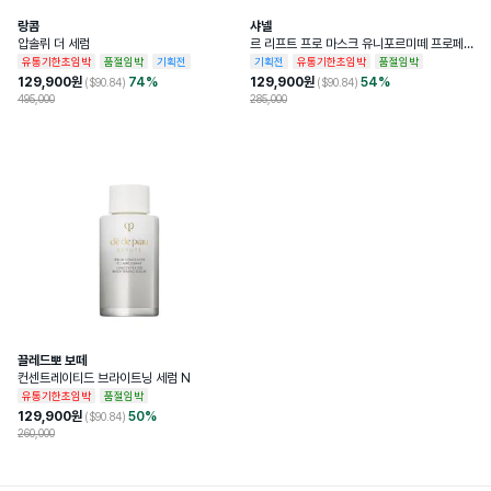
랑콤
샤넬
압솔뤼 더 세럼
르 리프트 프로 마스크 유니포르미떼 프로페
셔널 리프팅 마스크
유통기한초임박
품절임박
기획전
기획전
유통기한초임박
품절임박
129,900
원
74
%
129,900
원
54
%
($
90.84
)
($
90.84
)
495,000
285,000
끌레드뽀 보떼
컨센트레이티드 브라이트닝 세럼 N
유통기한초임박
품절임박
129,900
원
50
%
($
90.84
)
260,000