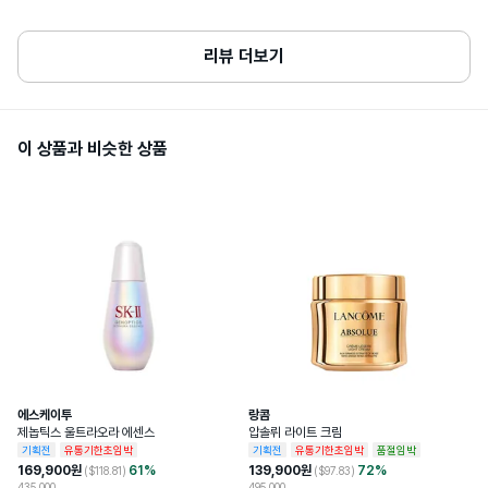
참조
리뷰 더보기
소비자상담관련전화번호
1800-0852
개봉 전 사용기한이 12개월 이상 남아있는 
사용기한또는개봉후사용기간
제품으로 발송, 사용기한 12개월 미만 제품
이 상품과 비슷한 상품
의 경우 제조일자 별도 표기
화장품제조업자및화장품책임판매업자
르라보
에스케이투
랑콤
제놉틱스 울트라오라 에센스
압솔뤼 라이트 크림
기획전
유통기한초임박
기획전
유통기한초임박
품절임박
169,900
원
61
%
139,900
원
72
%
($
118.81
)
($
97.83
)
435,000
495,000