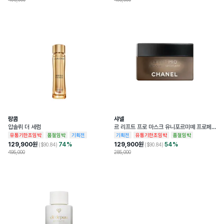
랑콤
샤넬
압솔뤼 더 세럼
르 리프트 프로 마스크 유니포르미떼 프로페
셔널 리프팅 마스크
유통기한초임박
품절임박
기획전
기획전
유통기한초임박
품절임박
129,900
원
74
%
129,900
원
54
%
($
90.84
)
($
90.84
)
495,000
285,000