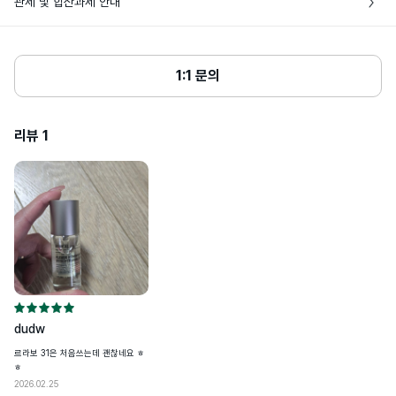
관세 및 합산과세 안내
소메틸아이오논,리날룰,유제놀,시트로넬
(외국인의 경우 외국인등록번호) 대신 사용 가능한 번호로, 관세청 사이트에서 발급 
는 뚜껑 개봉 시 반품이 불가해요.

올,제라니올,파네솔,시트랄,신남알,아이소
표시성분
및 조회할 수 있어요

유제놀,벤질알코올 [ILN45282]

• 단순히 향이 다르다거나 가품으로 의심된다는 주관적인 의견은 단순변심에 해당
• 상품단가 $150, 향수 60ml 초과 시 관부가세가 발생해요

제공된 성분은 동일 제품이라도 경우에 따
• 해외배송 상품의 통관이 고객님 사유(개인통관고유부호 오류 및 관세미납, 자가사
해요

라 변경될 수 있습니다. 
• 여러개의 뷰티 상품을 한번에 구매할 때, 관부가세가 발생하는 경우 배송비와 비
용사유서 미제출 등)로 지연되거나, 이로 인한 물품 멸실이 발생하는 경우 고객님께
• 판매자 귀책 사유로 인한 반품은 고객센터에 문의해주세요

교해 상품을 나누어 발송할 수 있어요

1:1 문의
서 책임을 부담하며, 관련 비용(제품 가격 및 배송비용 등)을 부담할 수 있어요

• 네이버페이로 주문한 경우 반품은 고객센터에 문의해주세요
• 동일한 날짜에 여러번 주문하는 경우 자동으로 나누어 발송해요

심사필유무
해당없음
• 통관 안내를 위해 바이슈코는 고객님께 연락을 드릴 수 있으며, 15일 이내 통관이 
완료되지 않을 경우 [배송완료]로 변경 처리돼요

리뷰
상품주요사양
1
모든 피부용
• 다음 상품 구매 시 사용할 수 있도록 개인통관고유부호 페이지에서 업데이트된 정
보는 배송정보에 저장돼요

• 24년도 8월 29일(목)부터 개인통관고유부호 검증이 강화돼요

용량또는중량
15ml
• 개인 통관고유부호 발급정보(성명,전화번호,주소)가 변경된 경우, 관세청 개인통
관고유 부호 발급 사이트(관세청 모바일)에서 변경된 정보를 필히 수정하세요

공정거래위원회고시 소비자분쟁해결기준
품질보증기준
• 발급정보와 수하인 개인통관고유부호+성명+전화번호+주소가 모두 일치하지 않
에 따름
을 경우 통관이 제한될 수 있어요
1. 화장품 사용 시 또는 사용 후 직사광선에 
의하여 사용부위가 붉은 반점, 부어오름 또
는 가려움증 등의 이상 증상이나 부작용이 
있는 경우에는 전문의 등과 상담할 것

2. 상처가 있는 부위 등에는 사용을 자제할 
dudw
것

사용할때주의사항
3. 눈에 들어가지 않도록 주의할 것

르라보 31은 처음쓰는데 괜찮네요 ㅎ
4. 보관 및 취급 시 주의사항

ㅎ
1) 어린이의 손이 닿지 않는 곳에 보관할 것

2) 직사광선을 피해서 보관할 것.

2026.02.25
기타 제품 특이적인 주의사항은 제품 포장 