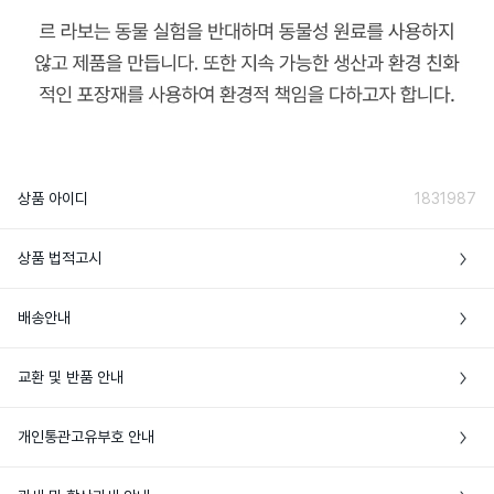
상품 아이디
1831987
상품 법적고시
미국 *제조국 정보는 최초 생산지 기준이
배송안내
제조국
며, 추가 생산이 이루어질 경우 제조국이 달
라질 수 있습니다.
• 본 상품은 해외배송만 가능한 상품이에요

교환 및 반품 안내
• 주문완료 후에도 현지 재고 상황에 따라 품절로 인한 주문취소가 발생할 수 있어
맥박이 뛰는 곳에 뿌려줍니다. (손목, 귀 뒤 
요

사용방법
등) 단독으로 사용하거나, 같은 라인의 바
• 상품 발송 전 [입금대기/결제완료] 상태일 경우에만 주문취소가 가능해요

• 특정 상품 외에는 브랜드 쇼핑백이나 포장이 제공되지 않아요

디 제품과 함께 사용할 수 있습니다.
개인통관고유부호 안내
• 해외상품 특성상 단순변심에 의한 반품은 해외 배송비 3만원+관부가세가 발생하
• 공급처에 따라 패키지 및 제품 실링 등 포장 상태가 상이할 수 있어요
니, 신중한 구매를 부탁해요

• 개인통관고유부호란? 개인통관고유부호는 해외배송 상품 통관 시 주민등록번호
변성알코올,향료,정제수,리모넨,알파-아이
• 단순변심으로 인한 반품은 미개봉상태에서만 가능해요. 비닐 포장 훼손, 박스 또