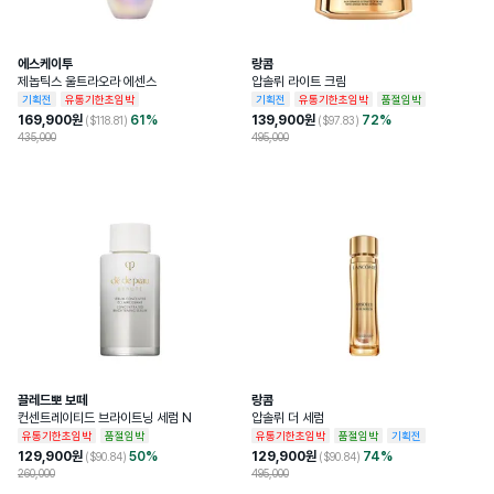
에스케이투
랑콤
제놉틱스 울트라오라 에센스
압솔뤼 라이트 크림
기획전
유통기한초임박
기획전
유통기한초임박
품절임박
169,900
원
61
%
139,900
원
72
%
($
118.81
)
($
97.83
)
435,000
495,000
끌레드뽀 보떼
랑콤
컨센트레이티드 브라이트닝 세럼 N
압솔뤼 더 세럼
유통기한초임박
품절임박
유통기한초임박
품절임박
기획전
129,900
원
50
%
129,900
원
74
%
($
90.84
)
($
90.84
)
260,000
495,000