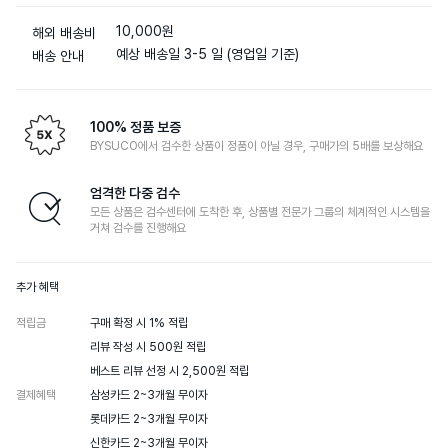
10,000원
해외 배송비
예상 배송일 3-5 일 (영업일 기준)
배송 안내
100% 정품 보증
BYSUCO에서 검수한 상품이 정품이 아닐 경우, 구매가의 5배를 보상해요
엄격한 다중 검수
모든 상품은 검수센터에 도착한 후, 상품별 전문가 그룹의 체계적인 시스템을
거쳐 검수를 진행해요
추가 혜택
적립금
구매 확정 시 1% 적립

리뷰 작성 시 500원 적립

베스트 리뷰 선정 시 2,500원 적립
결제혜택
삼성카드 2~3개월 무이자

롯데카드 2~3개월 무이자

신한카드 2~3개월 무이자
