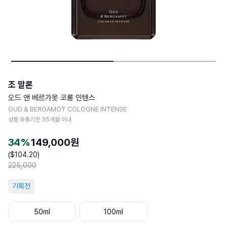
조 말론
오드 앤 베르가못 코롱 인텐스
OUD & BERGAMOT COLOGNE INTENSE
상품 유통기한
35
개월 이내
34
%
149,000
원
($
104.20
)
225,000
기획전
50ml
100ml