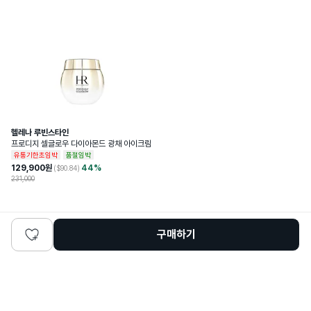
헬레나 루빈스타인
프로디지 셀글로우 다이아몬드 광채 아이크림
유통기한초임박
품절임박
129,900
원
44
%
($
90.84
)
231,000
구매하기