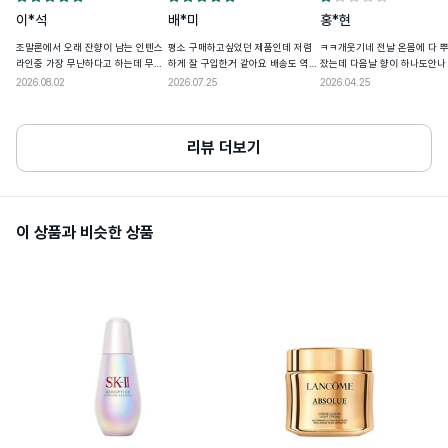
1)사용 중 붉은 반점, 부어오름, 가려움증, 
이*석
배*미
홍*현
자극 등의 이상이 있을 경우

2)적용 부위가 직사광선에 의해 위와 같은 
조말론에서 오래 잔향이 남는 인텐스
평소 구매하고싶었던 제품인데 저렴
ㅋㅋ개웃기네 전날 온몸에 다 
이상이 있을 경우

라인중 가장 무난하다고 하는데 무난
하게 잘 구입한거 같아요 배송도 역시
잤는데 다음날 향이 하나도안나
사용할때주의사항
2. 상처가 있는 곳 또는 습진 및 피부염등의 
합니다 호불호 없을 우드 베르가못 향
빠르구여~포장도 완벽한 바이슈코~
이상이 있는 부위에는 사용을 금할 것

맞나 ㅋㅋㅋ 짭을 ㅅ십 먼 알코
2026.08.02
2026.07.25
2026.04.25
3. 눈에 들어가지 않도록 주의할 것

입니다 처음에는 가볍지 않지만 잔향
조말론 블랙병 시리즈를 좋아하는데
임????? 어떤데랑 계약맺어서
4. 보관 및 취급상의 주의사항

은 가벼운 편이라 잔향만으로는 여름
역시 코롱이라 향은 오래가지는 않아
송을 받어 사기치는지 감도안오
1)사용 후에는 반드시 마개를 닫아 둘 것

도 살짝 가능하겠다 싶을 정도 입니다
요~그래서 더운 여름에 좋은것 같구
2)유,소아의 손에 닿지 않는 곳에 보관 할 
만 봄 가을 겨울 추천입니다
여 우드베이스에 베르가못(레몬향) 한
리뷰 더보기
것

방울이 상큼하지만 가볍지않아 적당
3)고온 내지 저온의 장소 및 직사광선이 닿
히 무게감있고 청량한느낌이라 여름
는 곳에는 보관하지 말 것
에 쓰기 좋습니다.
소비자상담관련전화번호
1800-0852
이 상품과 비슷한 상품
개봉 전 사용기한이 12개월 이상 남아있는 
사용기한또는개봉후사용기간
제품으로 발송, 사용기한 12개월 미만 제품
의 경우 제조일자 별도 표기
화장품제조업자및화장품책임판매업자
Estee Lauder Companies