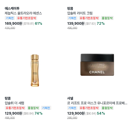
에스케이투
랑콤
제놉틱스 울트라오라 에센스
압솔뤼 라이트 크림
기획전
유통기한초임박
기획전
유통기한초임박
품절임박
169,900
원
61
%
139,900
원
72
%
($
118.81
)
($
97.83
)
435,000
495,000
랑콤
샤넬
압솔뤼 더 세럼
르 리프트 프로 마스크 유니포르미떼 프로페
셔널 리프팅 마스크
유통기한초임박
품절임박
기획전
기획전
유통기한초임박
품절임박
129,900
원
74
%
129,900
원
54
%
($
90.84
)
($
90.84
)
495,000
285,000