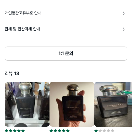
손목, 목 부위 등 맥박이 뛰는 곳에 충분히 
요

뿌려주세요. 시간이 지날 수록 체온으로 인
• 상품 발송 전 [입금대기/결제완료] 상태일 경우에만 주문취소가 가능해요

• 특정 상품 외에는 브랜드 쇼핑백이나 포장이 제공되지 않아요

사용방법
해 향이 더욱 은은하게 퍼져나갑니다. 단독
개인통관고유부호 안내
• 해외상품 특성상 단순변심에 의한 반품은 해외 배송비 3만원+관부가세가 발생하
으로 사용 또는 다른 코롱이나 배스 앤 바디 
• 공급처에 따라 패키지 및 제품 실링 등 포장 상태가 상이할 수 있어요
제품과 함께 레이어링 해보세요.
니, 신중한 구매를 부탁해요

• 개인통관고유부호란? 개인통관고유부호는 해외배송 상품 통관 시 주민등록번호
• 단순변심으로 인한 반품은 미개봉상태에서만 가능해요. 비닐 포장 훼손, 박스 또
관세 및 합산과세 안내
(외국인의 경우 외국인등록번호) 대신 사용 가능한 번호로, 관세청 사이트에서 발급 
는 뚜껑 개봉 시 반품이 불가해요.

리날룰,리모넨,변성알코올,시트랄,정제수,
및 조회할 수 있어요

향료 [ILN36640]

• 단순히 향이 다르다거나 가품으로 의심된다는 주관적인 의견은 단순변심에 해당
표시성분
• 상품단가 $150, 향수 60ml 초과 시 관부가세가 발생해요

*제공된 성분은 동일 제품이라도 경우에 따
• 해외배송 상품의 통관이 고객님 사유(개인통관고유부호 오류 및 관세미납, 자가사
해요

라 변경될 수 있습니다.
• 여러개의 뷰티 상품을 한번에 구매할 때, 관부가세가 발생하는 경우 배송비와 비
용사유서 미제출 등)로 지연되거나, 이로 인한 물품 멸실이 발생하는 경우 고객님께
• 판매자 귀책 사유로 인한 반품은 고객센터에 문의해주세요

교해 상품을 나누어 발송할 수 있어요

1:1 문의
서 책임을 부담하며, 관련 비용(제품 가격 및 배송비용 등)을 부담할 수 있어요

• 네이버페이로 주문한 경우 반품은 고객센터에 문의해주세요
• 동일한 날짜에 여러번 주문하는 경우 자동으로 나누어 발송해요

심사필유무
해당없음
• 통관 안내를 위해 바이슈코는 고객님께 연락을 드릴 수 있으며, 15일 이내 통관이 
완료되지 않을 경우 [배송완료]로 변경 처리돼요

리뷰
상품주요사양
13
모든 피부용
• 다음 상품 구매 시 사용할 수 있도록 개인통관고유부호 페이지에서 업데이트된 정
보는 배송정보에 저장돼요

• 24년도 8월 29일(목)부터 개인통관고유부호 검증이 강화돼요

용량또는중량
50ml/100ml
• 개인 통관고유부호 발급정보(성명,전화번호,주소)가 변경된 경우, 관세청 개인통
관고유 부호 발급 사이트(관세청 모바일)에서 변경된 정보를 필히 수정하세요

공정거래위원회 고시 품목 별 소비자 분쟁 
품질보증기준
• 발급정보와 수하인 개인통관고유부호+성명+전화번호+주소가 모두 일치하지 않
해결 기준에 따름
을 경우 통관이 제한될 수 있어요
1. 화장품을 사용하여 다음과 같이 이상이 
있을 경우에는 사용을 중지할 것이며, 계속 
사용하면 증상을 악화시키므로 피부과 전
문의 등에게 상담할 것
