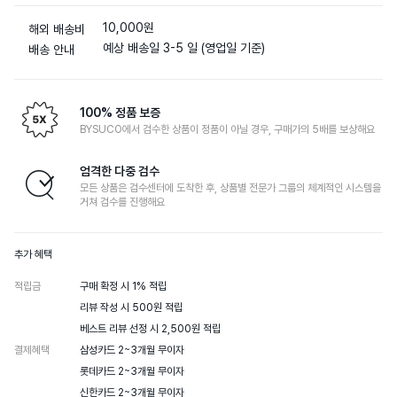
10,000원
해외 배송비
예상 배송일 3-5 일 (영업일 기준)
배송 안내
100% 정품 보증
BYSUCO에서 검수한 상품이 정품이 아닐 경우, 구매가의 5배를 보상해요
엄격한 다중 검수
모든 상품은 검수센터에 도착한 후, 상품별 전문가 그룹의 체계적인 시스템을
거쳐 검수를 진행해요
추가 혜택
적립금
구매 확정 시 1% 적립

리뷰 작성 시 500원 적립

베스트 리뷰 선정 시 2,500원 적립
결제혜택
삼성카드 2~3개월 무이자

롯데카드 2~3개월 무이자

신한카드 2~3개월 무이자
