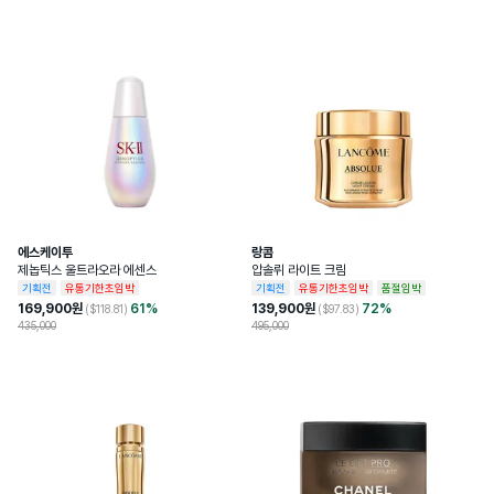
ISOMETHYL IONONE, GERANIOL, 
스트 추가되네요.
입할것 같아요..! 아쉬운게 휴대용 킬
CITRONELLOL, CITRAL, 
리안 전용 향수통이...이거 거의 무기
HYDROXYCITRONELLAL, BENZYL 
급입니다. 한 300g? 보이는데 너무
BENZOATE, TOCOPHEROL, BHT, 
무거워서 소지가 힘들것 같아요..제
PENTAERYTHRITYL TETRA-DI-T-
핸드폰보다 무겁네요 ㅋㅋ 소장용인
BUTYL 
HYDROXYHYDROCINNAMATE.

것 같습니다 ㅜ 그리고 벌써 이거 떨
어뜨리다가 허벅지 긁혀서 상처났어
성분 목록은 수시로 변경되거나 다를 수 있
요 ㅋㅋ 영구봉인이욧 ㅋㅋㅋㅋㅋㅋ
음을 유의하시기 바랍니다. 최신 성분 목록
다른 킬리안 디스커버리들 품절이던
을 보려면 받으신 제품 패키지의 성분 목록
데 다시 입고좀 시켜주세요오오 ㅜㅜ
을 참조하세요.
심사필유무
해당없음
에스케이투
랑콤
제놉틱스 울트라오라 에센스
압솔뤼 라이트 크림
상품주요사양
모든 피부용
기획전
유통기한초임박
기획전
유통기한초임박
품절임박
169,900
원
61
%
139,900
원
72
%
($
118.81
)
($
97.83
)
435,000
495,000
용량또는중량
7.5ml*4
공정거래위원회 고시 품목별 소비자분쟁 
품질보증기준
해결기준에 따름
1.화장품을 사용하여 다음과 같은 이상이 
있을 경우 사용을 중지할 것이며, 계속 사용
하면 증상을 악화시키므로 피부과 전문의 
등에게 상담할 것  1)사용중 붉은 반점, 부