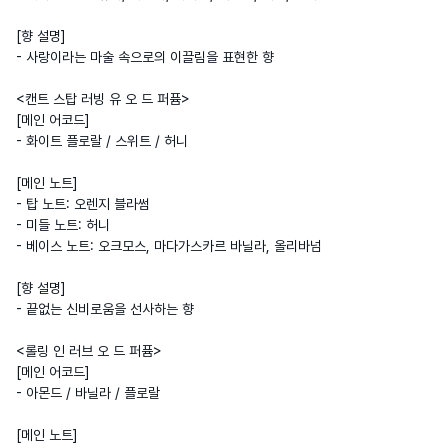
[향 설명]

- 사랑이라는 마술 속으로의 이끌림을 표현한 향

<캔트 스탑 러빙 유 오 드 퍼퓸>

[메인 어코드]

- 화이트 플로랄 / 스위트 / 허니

[메인 노트]

- 탑 노트: 오렌지 블라썸

- 미들 노트: 허니

- 베이스 노트: 오크모스, 마다가스카르 바닐라, 올리바넘

[향 설명]

- 끝없는 신비로움을 선사하는 향

<롤링 인 러브 오 드 퍼퓸>

[메인 어코드]

- 아몬드 / 바닐라 / 플로랄

[메인 노트]
