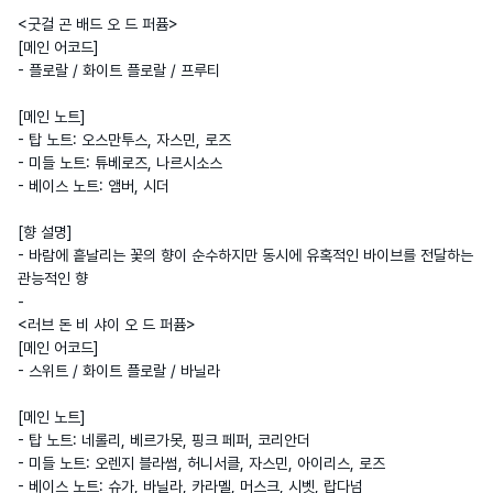
<굿걸 곤 배드 오 드 퍼퓸>

[메인 어코드]

- 플로랄 / 화이트 플로랄 / 프루티 

[메인 노트]

- 탑 노트: 오스만투스, 자스민, 로즈

- 미들 노트: 튜베로즈, 나르시소스

- 베이스 노트: 앰버, 시더

[향 설명]

- 바람에 흩날리는 꽃의 향이 순수하지만 동시에 유혹적인 바이브를 전달하는 
관능적인 향

- 

<러브 돈 비 샤이 오 드 퍼퓸>

[메인 어코드]

- 스위트 / 화이트 플로랄 / 바닐라

[메인 노트]

- 탑 노트: 네롤리, 베르가못, 핑크 페퍼, 코리안더

- 미들 노트: 오렌지 블라썸, 허니서클, 자스민, 아이리스, 로즈

- 베이스 노트: 슈가, 바닐라, 카라멜, 머스크, 시벳, 랍다넘
