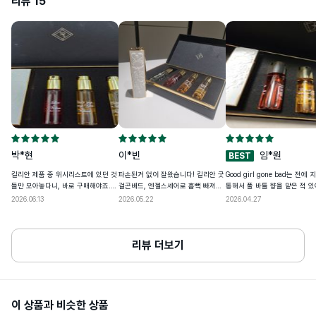
리뷰
15
• 다음 상품 구매 시 사용할 수 있도록 개인통관고유부호 페이지에서 업데이트된 정
-Love, don't be shy: ALCOHOL 
보는 배송정보에 저장돼요

DENAT, FRAGRANCE (PARFUM), 
• 24년도 8월 29일(목)부터 개인통관고유부호 검증이 강화돼요

AQUA - WATER - EAU, LIMONENE, 
LINALOOL, CITRONELLOL, 
• 개인 통관고유부호 발급정보(성명,전화번호,주소)가 변경된 경우, 관세청 개인통
FARNESOL, GERANIOL, CINNAMYL 
관고유 부호 발급 사이트(관세청 모바일)에서 변경된 정보를 필히 수정하세요

ALCOHOL, CITRAL, EUGENOL, 
BENZYL ALCOHOL, CINNAMAL, 
• 발급정보와 수하인 개인통관고유부호+성명+전화번호+주소가 모두 일치하지 않
BHT, TOCOPHEROL.

을 경우 통관이 제한될 수 있어요
-Can't stop loving You: ALCOHOL 
DENAT., FRAGRANCE (PARFUM), 
WATER\AQUA\EAU, ETHYLHEXYL 
METHOXYCINNAMATE, 
LINALOOL, GERANIOL, LIMONENE, 
HYDROXYCITRONELLAL, BENZYL 
박*현
이*빈
임*원
BEST
표시성분
BENZOATE, FARNESOL, 
CITRONELLOL, BENZYL ALCOHOL, 
킬리안 제품 중 위시리스트에 있던 것
파손된거 없이 잘왔습니다! 킬리안 굿
Good girl gone bad는 전에
CITRAL, TOCOPHEROL, BUTYL 
들만 모아놓다니, 바로 구매해야죠.
걸곤배드, 엔젤스셰어로 흠뻑 빠져버
통해서 풀 바틀 향을 맡은 적 
METHOXYDIBENZOYLMETHANE, 
주말에 주문하면 그다음주 주중에 받
려서 본품 더 들이기 전에 좀 더 취향
정품이 확실한걸 알았어요. 디
2026.06.13
2026.05.22
ETHYLHEXYL SALICYLATE, 
2026.04.27
을 수 있어서 배송이 정말 맘에 들어
킬리안들 알아보고자 디스커버리 구
리 세트인데도 꽤나 하나 하나 
DILAURYL THIODIPROPIONATE, 
BHT, BENZOIC ACID.

요. 7.5mm 용량이 결코 작지 않아요.
입했습니다. 원래 이 나르코틱스 라인
의 용량도 충실하고, 무엇보다 
향수케이스는 어찌나 고급스러운지,
이 지속력이 높진않아서 그 부분만 빼
용 보틀 케이스가 너무 예쁘고 
-Rolling in Love: ALCOHOL 
무게만 조금만 가볍다면 항상 들고 다
고는 호기심도 채우고 좋은향도 발견
럽습니다. 무게감도 약간 있고,
리뷰 더보기
DENAT, AQUA - WATER - EAU, 
닐텐데. 킬리안의 꽃향기를 좋아한다
했네요! 굿걸곤배드야 본품소지중이
캡이 착 달라붙는게 좋네요.
FRAGRANCE (PARFUM), 
면, 강력 추천합니다. 4가지 다 써보
라 7ml 생겨서 휴대하기 좋구요 나머
ETHYLHEXYL 
고, 내맘속 1위제품을 대용량으로 구
지 중에서 취향은 롤링인러브입니다.
METHOXYCINNAMATE, 
매하려구요. 여성분들에게 선물용으
지속력이 굿걸곤배드보다 약한것 같
ETHYLHEXYL SALICYLATE, BUTYL 
METHOXYDIBENZOYLMETHANE, 
로도 좋을듯 합니다. 바이슈코를 알수
은 느낌이..ㅜㅜ향은 잔향이 미쳐돌아
이 상품과 비슷한 상품
LIMONENE, LINALOOL, ALPHA-
록 내통장이 가벼워지지만, 또 위시리
버립니다.. 이녀석은 무난하게 본품구