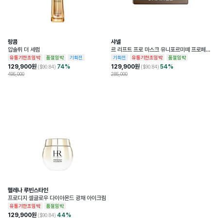
어오름, 가려움증, 자극 등의 이상이 있을 
경우  2)적용부위가 직사광선에 의해 위와 
같은 이상이 있을 경우 2.상처가 있는 곳 또
사용할때주의사항
는 습진 및 피부염등의 이상이 있는 부위에
는 사용을 금할 것 3.눈에 들어가지 않도록 
주의할 것 4.보관 및 취급상의 주의사항 1)
랑콤
샤넬
사용후에는 반드시 마개를 닫아둘 것 2)유,
압솔뤼 더 세럼
르 리프트 프로 마스크 유니포르미떼 프로페
소아의 손이 닿지 아니하는 곳에 보관할 것 
셔널 리프팅 마스크
유통기한초임박
품절임박
기획전
기획전
유통기한초임박
품절임박
3)고온 내지 저온의 장소 및 직사광선이 닿
129,900
원
74
%
129,900
원
54
%
($
90.84
)
($
90.84
)
는 곳에는 보관하지 말 것
495,000
285,000
소비자상담관련전화번호
1800-0852
개봉 전 사용기한이 12개월 이상 남아있는 
사용기한또는개봉후사용기간
제품으로 발송, 사용기한 12개월 미만 제품
의 경우 제조일자 별도 표기
화장품제조업자및화장품책임판매업자
Estée Lauder Companies
헬레나 루빈스타인
프로디지 셀글로우 다이아몬드 광채 아이크림
유통기한초임박
품절임박
129,900
원
44
%
($
90.84
)