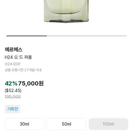
에르메스
H24 오 드 퍼퓸
H24 EDP
상품 유통기한
27
개월 이내
42
%
75,000
원
($
52.45
)
130,000
기획전
30ml
50ml
100ml