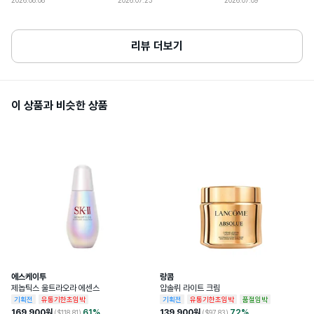
2026.08.08
2026.07.23
2026.07.09
족합니다. 중성적인 느낌이라 여자인
1. 화장품을 사용하여 다음과 같은 이상이 
저도 가끔 뿌릴수 있겠어요. 백화점이
있는 경우에는 사용을 중지할 것이며, 계속 
나 면세점에서만 구입하다가 바이슈
사용하면 증상을 악화시키므로 피부과 전
코에서 처음 구입한 에르메스 향수인
리뷰 더보기
문의 등에게 사용할것.1) 사용중 붉은 반점, 
데 만족합니다^^
부어오름, 가려움증, 자극 등의 이상이 있는 
경우2) 적용 부위가 직사광선에 의해 같은 
이상이 있을 경우.2. 상처가 있는곳 또는 습
진 및 피부염의 등의 이상이 있는 부위에는 
사용할때주의사항
사용을 금할것.3. 보관 및 취급상의 주의사
이 상품과 비슷한 상품
항.1) 사용 후에는 반드시 마개를 닫아둘
것.2) 유,소아의 손이 닿지 않는 곳에 보관
할것.3) 고온 내지 저온의 장소 및 일광이 
닿는 곳에는 보관하지 말것.4) 외용으로만 
사용하시고 눈에 들어가지 않도록 할것4. 
본 제품은 알코올을 포함하고 있으므로 화
기에 주의할 것.
소비자상담관련전화번호
1800-0852
개봉 전 사용기한이 12개월 이상 남아있는 
사용기한또는개봉후사용기간
제품으로 발송, 사용기한 12개월 미만 제품
의 경우 제조일자 별도 표기
에스케이투
랑콤
화장품제조업자및화장품책임판매업자
에르메스 퍼퓸
제놉틱스 울트라오라 에센스
압솔뤼 라이트 크림
기획전
유통기한초임박
기획전
유통기한초임박
품절임박
169,900
원
61
%
139,900
원
72
%
($
118.81
)
($
97.83
)