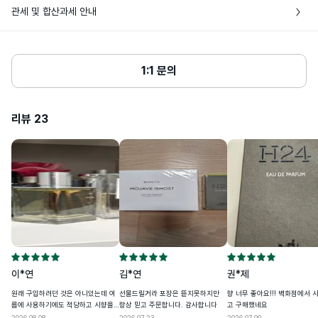
업데이트된 성분 목록은 제품 패키징에 명
• 단순변심으로 인한 반품은 미개봉상태에서만 가능해요. 비닐 포장 훼손, 박스 또
관세 및 합산과세 안내
시된 정보를 참조하십시오. ALCOHOL • 
(외국인의 경우 외국인등록번호) 대신 사용 가능한 번호로, 관세청 사이트에서 발급 
는 뚜껑 개봉 시 반품이 불가해요.

AQUA (WATER) • PARFUM 
및 조회할 수 있어요

(FRAGRANCE) • LIMONENE • BHT 
• 단순히 향이 다르다거나 가품으로 의심된다는 주관적인 의견은 단순변심에 해당
• 상품단가 $150, 향수 60ml 초과 시 관부가세가 발생해요

• ETHYLHEXYL 
• 해외배송 상품의 통관이 고객님 사유(개인통관고유부호 오류 및 관세미납, 자가사
해요

METHOXYCINNAMATE • 
• 여러개의 뷰티 상품을 한번에 구매할 때, 관부가세가 발생하는 경우 배송비와 비
용사유서 미제출 등)로 지연되거나, 이로 인한 물품 멸실이 발생하는 경우 고객님께
COUMARIN • 
• 판매자 귀책 사유로 인한 반품은 고객센터에 문의해주세요

교해 상품을 나누어 발송할 수 있어요

1:1 문의
표시성분
HYDROXYCITRONELLAL • BENZYL 
서 책임을 부담하며, 관련 비용(제품 가격 및 배송비용 등)을 부담할 수 있어요

• 네이버페이로 주문한 경우 반품은 고객센터에 문의해주세요
SALICYLATE • LINALOOL • 
• 동일한 날짜에 여러번 주문하는 경우 자동으로 나누어 발송해요

• 통관 안내를 위해 바이슈코는 고객님께 연락을 드릴 수 있으며, 15일 이내 통관이 
EVERNIA PRUNASTRI (OAKMOSS) 
EXTRACT • GERANIOL • 
완료되지 않을 경우 [배송완료]로 변경 처리돼요

ETHYLHEXYL SALICYLATE • 
리뷰
23
• 다음 상품 구매 시 사용할 수 있도록 개인통관고유부호 페이지에서 업데이트된 정
BUTYL 
METHOXYDIBENZOYLMETHANE • 
보는 배송정보에 저장돼요

CITRONELLOL • EUGENOL • 
• 24년도 8월 29일(목)부터 개인통관고유부호 검증이 강화돼요

CITRAL • FARNESOL.
• 개인 통관고유부호 발급정보(성명,전화번호,주소)가 변경된 경우, 관세청 개인통
관고유 부호 발급 사이트(관세청 모바일)에서 변경된 정보를 필히 수정하세요

심사필유무
해당사항 없음
• 발급정보와 수하인 개인통관고유부호+성명+전화번호+주소가 모두 일치하지 않
을 경우 통관이 제한될 수 있어요
상품주요사양
모든피부타입
용량또는중량
30ml / 50ml / 100ml
이*연
김*연
권*제
본 제품에 이상이 있을 경우 공정거래위원
품질보증기준
회 고시 소비자분쟁 해결 기준에 의해 보상
원래 구입하려던 것은 아니었는데 여
선물드릴거라 포장은 뜯지못하지만
향 너무 좋아요!!! 백화점에서 
해 드립니다.
름에 사용하기에도 적당하고 시향을
항상 믿고 주문합니다. 감사합니다
고 구매했네요
해보니 단정하고 젠틀한 느낌이라 만