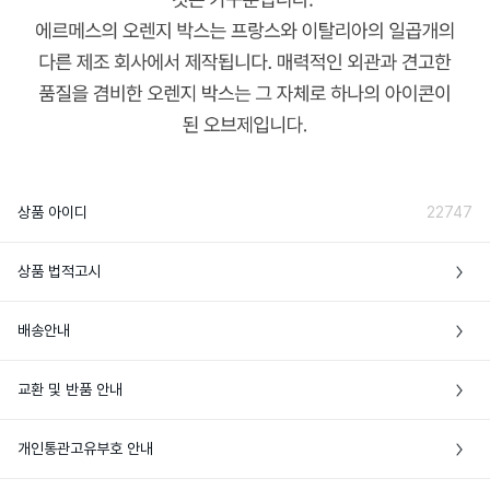
상품 아이디
22747
상품 법적고시
프랑스 *제조국 정보는 최초 생산지 기준이
배송안내
제조국
며, 추가 생산이 이루어질 경우 제조국이 달
라질 수 있습니다.
• 본 상품은 해외배송만 가능한 상품이에요

교환 및 반품 안내
• 주문완료 후에도 현지 재고 상황에 따라 품절로 인한 주문취소가 발생할 수 있어
귀 뒤, 손목 등 맥박이 뛰는 부위나 옷에 분
요

사용방법
사하여 사용합니다.
• 상품 발송 전 [입금대기/결제완료] 상태일 경우에만 주문취소가 가능해요

• 특정 상품 외에는 브랜드 쇼핑백이나 포장이 제공되지 않아요

개인통관고유부호 안내
• 해외상품 특성상 단순변심에 의한 반품은 해외 배송비 3만원+관부가세가 발생하
• 공급처에 따라 패키지 및 제품 실링 등 포장 상태가 상이할 수 있어요
니, 신중한 구매를 부탁해요

이 목록은 추후 변경될 수 있습니다. 최신 
• 개인통관고유부호란? 개인통관고유부호는 해외배송 상품 통관 시 주민등록번호