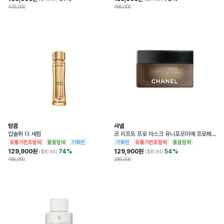
435,000
495,000
랑콤
샤넬
압솔뤼 더 세럼
르 리프트 프로 마스크 유니포르미떼 프로페
셔널 리프팅 마스크
유통기한초임박
품절임박
기획전
기획전
유통기한초임박
품절임박
129,900
원
74
%
129,900
원
54
%
($
90.84
)
($
90.84
)
495,000
285,000