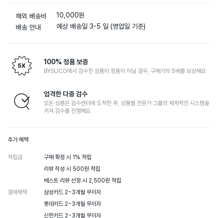
10,000원
해외 배송비
예상 배송일 3-5 일 (영업일 기준)
배송 안내
100% 정품 보증
BYSUCO에서 검수한 상품이 정품이 아닐 경우, 구매가의 5배를 보상해요
엄격한 다중 검수
모든 상품은 검수센터에 도착한 후, 상품별 전문가 그룹의 체계적인 시스템을
거쳐 검수를 진행해요
추가 혜택
적립금
구매 확정 시 1% 적립

리뷰 작성 시 500원 적립

베스트 리뷰 선정 시 2,500원 적립
결제혜택
삼성카드 2~3개월 무이자

롯데카드 2~3개월 무이자

신한카드 2~3개월 무이자
