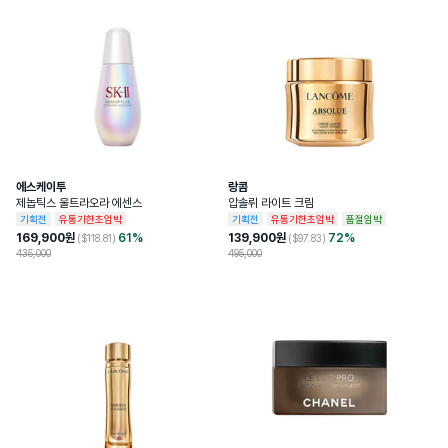
에스케이투
랑콤
제놉틱스 울트라오라 에센스
압솔뤼 라이트 크림
기획전
유통기한초임박
기획전
유통기한초임박
품절임박
169,900
원
61
%
139,900
원
72
%
($
118.81
)
($
97.83
)
435,000
495,000