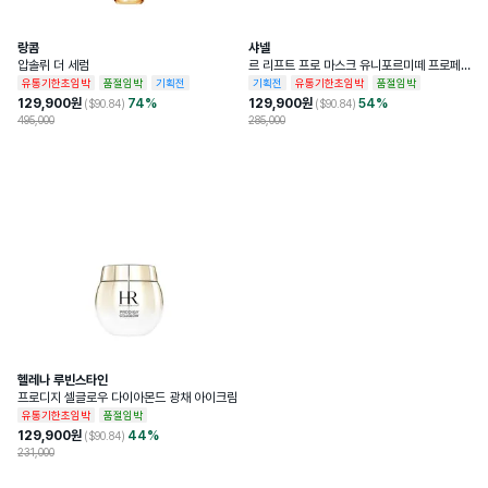
랑콤
샤넬
압솔뤼 더 세럼
르 리프트 프로 마스크 유니포르미떼 프로페
셔널 리프팅 마스크
유통기한초임박
품절임박
기획전
기획전
유통기한초임박
품절임박
129,900
원
74
%
129,900
원
54
%
($
90.84
)
($
90.84
)
495,000
285,000
헬레나 루빈스타인
프로디지 셀글로우 다이아몬드 광채 아이크림
유통기한초임박
품절임박
129,900
원
44
%
($
90.84
)
231,000