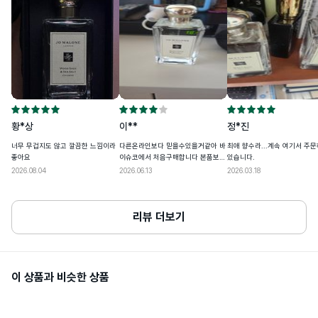
• 24년도 8월 29일(목)부터 개인통관고유부호 검증이 강화돼요

• 개인 통관고유부호 발급정보(성명,전화번호,주소)가 변경된 경우, 관세청 개인통
관고유 부호 발급 사이트(관세청 모바일)에서 변경된 정보를 필히 수정하세요

용량또는중량
50ml / 100ml
• 발급정보와 수하인 개인통관고유부호+성명+전화번호+주소가 모두 일치하지 않
을 경우 통관이 제한될 수 있어요
공정거래위원회 고시 품목별 소비자분쟁해
품질보증기준
결기준에 따름
1. 화장품 사용 시 또는 사용 후 직사광선에 
의하여 사용부위가 붉은 반점, 부어오름 또
황*상
이**
정*진
는 가려움증 등의 이상 증상이나 부작용이 
있는 경우 전문의 등과 상담할 것2. 상처가 
사용할때주의사항
너무 무겁지도 않고 깔끔한 느낌이라
다른온라인보다 믿을수있을거같아 바
최애 향수라...계속 여기서 주
있는 부위 등에는 사용을 자제할 것3. 보관 
좋아요
이슈코에서 처음구매합니다 본품보니
있습니다.
및 취급 시의 주의 사항  가) 어린이의 손이 
점품인거같아요
닿지 않는 곳에 보관할 것  나) 직사광선을 
2026.08.04
2026.06.13
2026.03.18
피해서 보관할 것
소비자상담관련전화번호
1800-0852
리뷰 더보기
개봉 전 사용기한이 12개월 이상 남아있는 
사용기한또는개봉후사용기간
제품으로 발송, 사용기한 12개월 미만 제품
의 경우 제조일자 별도 표기
이 상품과 비슷한 상품
화장품제조업자및화장품책임판매업자
Estee Lauder Companies