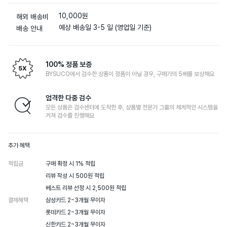
10,000원
해외 배송비
예상 배송일 3-5 일 (영업일 기준)
배송 안내
100% 정품 보증
BYSUCO에서 검수한 상품이 정품이 아닐 경우, 구매가의 5배를 보상해요
엄격한 다중 검수
모든 상품은 검수센터에 도착한 후, 상품별 전문가 그룹의 체계적인 시스템을
거쳐 검수를 진행해요
추가 혜택
적립금
구매 확정 시 1% 적립

리뷰 작성 시 500원 적립

베스트 리뷰 선정 시 2,500원 적립
결제혜택
삼성카드 2~3개월 무이자

롯데카드 2~3개월 무이자

신한카드 2~3개월 무이자
