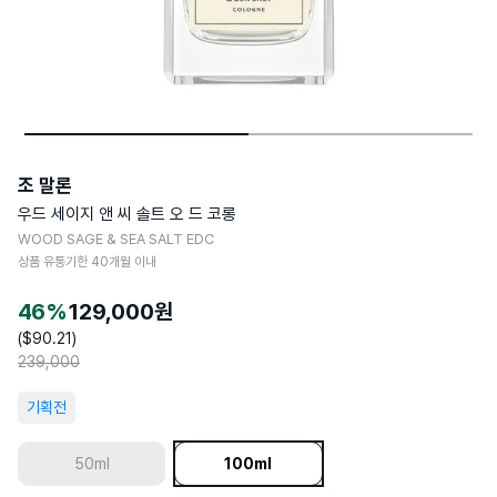
조 말론
우드 세이지 앤 씨 솔트 오 드 코롱
WOOD SAGE & SEA SALT EDC
상품 유통기한
40
개월 이내
46
%
129,000
원
($
90.21
)
239,000
기획전
50ml
100ml