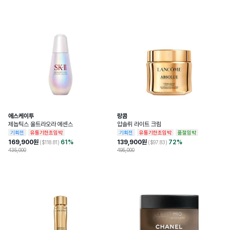
보는 배송정보에 저장돼요

시트로넬알, 리모넨, 청색1호, 황색5호
• 24년도 8월 29일(목)부터 개인통관고유부호 검증이 강화돼요

• 개인 통관고유부호 발급정보(성명,전화번호,주소)가 변경된 경우, 관세청 개인통
심사필유무
N
관고유 부호 발급 사이트(관세청 모바일)에서 변경된 정보를 필히 수정하세요

• 발급정보와 수하인 개인통관고유부호+성명+전화번호+주소가 모두 일치하지 않
상품주요사양
모든 피부용
을 경우 통관이 제한될 수 있어요
용량또는중량
300ml
공정거래위원회 고시 품목별 소비자분쟁 
품질보증기준
해결기준에 따름
에스케이투
랑콤
제놉틱스 울트라오라 에센스
압솔뤼 라이트 크림
기획전
유통기한초임박
기획전
유통기한초임박
품절임박
1. 상처가 있는 부위, 습진 및 피부염 등의 
이상이 있는 부위에는 사용하지 마시기 바
169,900
원
61
%
139,900
원
72
%
($
118.81
)
($
97.83
)
랍니다. 2. 사용 중 피부에 이상이 생긴 경
435,000
495,000
우에는 사용을 중단하시고 피부과 전문의 
등에게 상담하시기 바랍니다. 3. 보관 및 
취급 시의 주의사항 가. 사용 후에는 반드시 
사용할때주의사항
마개를 닫아 두시기 바랍니다. 나. 유아·소
아의 손이 닿지 않는 곳에 보관하시기 바랍
니다. 다. 고온 또는 저온의 장소 및 직사광
선이 닿는 곳에는 보관을 피해주시기 바랍
니다. 4. 정해진 용도 이외에는 사용하지 
마시기 바랍니다.