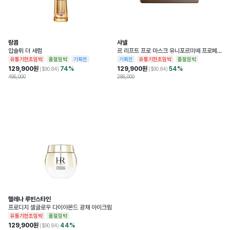
소비자상담관련전화번호
1800-0852
개봉 전 사용기한이 12개월 이상 남아있는 
사용기한또는개봉후사용기간
제품으로 발송, 사용기한 12개월 미만 제품
랑콤
샤넬
의 경우 제조일자 별도 표기
압솔뤼 더 세럼
르 리프트 프로 마스크 유니포르미떼 프로페
셔널 리프팅 마스크
유통기한초임박
품절임박
기획전
기획전
유통기한초임박
품절임박
129,900
원
74
%
129,900
원
54
%
화장품제조업자및화장품책임판매업자
($
90.84
)
Molton Brown Limited
($
90.84
)
495,000
285,000
헬레나 루빈스타인
프로디지 셀글로우 다이아몬드 광채 아이크림
유통기한초임박
품절임박
129,900
원
44
%
($
90.84
)