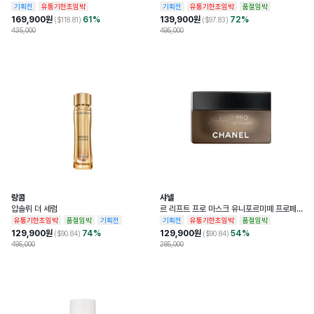
기획전
유통기한초임박
기획전
유통기한초임박
품절임박
169,900
원
61
%
139,900
원
72
%
($
118.81
)
($
97.83
)
435,000
495,000
랑콤
샤넬
압솔뤼 더 세럼
르 리프트 프로 마스크 유니포르미떼 프로페
셔널 리프팅 마스크
유통기한초임박
품절임박
기획전
기획전
유통기한초임박
품절임박
129,900
원
74
%
129,900
원
54
%
($
90.84
)
($
90.84
)
495,000
285,000