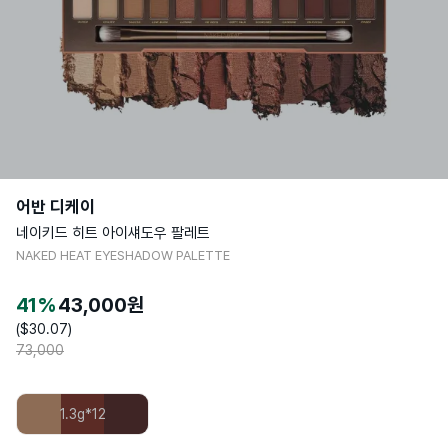
어반 디케이
네이키드 히트 아이섀도우 팔레트
NAKED HEAT EYESHADOW PALETTE
41
%
43,000
원
($
30.07
)
73,000
1.3g*12