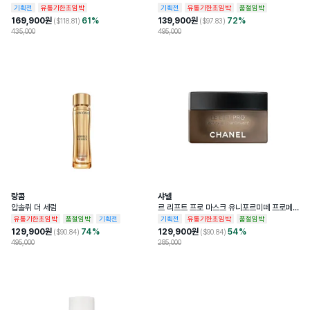
기획전
유통기한초임박
기획전
유통기한초임박
품절임박
169,900
원
61
%
139,900
원
72
%
($
118.81
)
($
97.83
)
435,000
495,000
랑콤
샤넬
압솔뤼 더 세럼
르 리프트 프로 마스크 유니포르미떼 프로페
셔널 리프팅 마스크
유통기한초임박
품절임박
기획전
기획전
유통기한초임박
품절임박
129,900
원
74
%
129,900
원
54
%
($
90.84
)
($
90.84
)
495,000
285,000