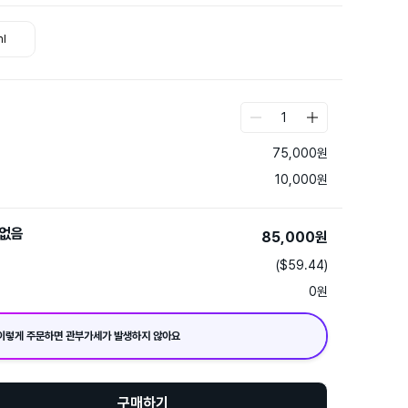
l
1
75,000
원
10,000
원
없음
85,000
원
($59.44)
0
원
이렇게 주문하면 관부가세가 발생하지 않아요
구매하기