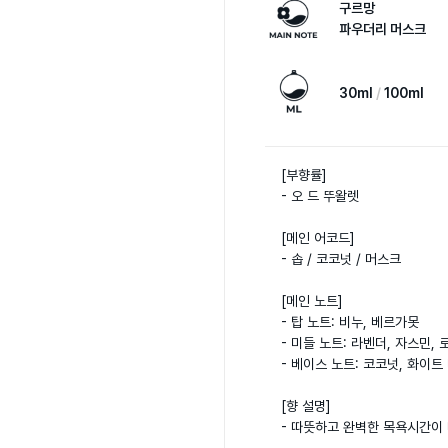
구르망
파우더리 머스크
30ml
100ml
[부향률] 

- 오 드 뚜왈렛

[메인 어코드]

- 솝 / 코코넛 / 머스크 

[메인 노트]

- 탑 노트: 비누, 베르가못

- 미들 노트: 라벤더, 자스민, 로
- 베이스 노트: 코코넛, 화이트 
[향 설명]

- 따뜻하고 완벽한 목욕시간이