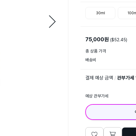
30ml
100m
75,000
원
($
52.45
)
총 상품 가격
배송비
결제 예상 금액
/
관부가세
예상 관부가세