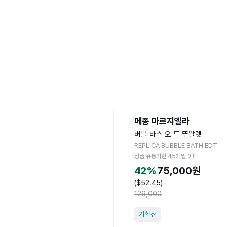
메종 마르지엘라
버블 바스 오 드 뚜왈렛
REPLICA BUBBLE BATH EDT
상품 유통기한
45
개월 이내
42
%
75,000
원
($
52.45
)
129,000
기획전