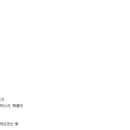
즈

머스크, 패츌리

 떠오르는 향