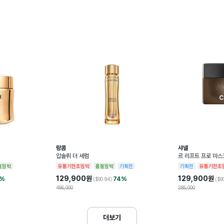
랑콤
샤넬
압솔뤼 더 세럼
르 리프트 프로 마
리프팅 마스크
절임박
유통기한초임박
품절임박
기획전
기획전
유통기한초
129,900
원
129,900
원
%
74
%
($
90.84
)
($
9
495,000
285,000
더보기