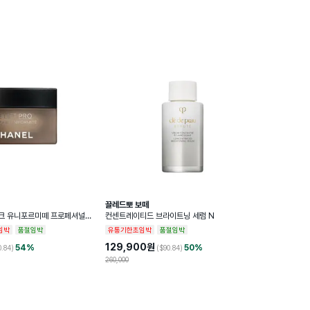
끌레드뽀 보떼
스크 유니포르미떼 프로페셔널
컨센트레이티드 브라이트닝 세럼 N
임박
품절임박
유통기한초임박
품절임박
129,900
원
54
%
50
%
0.84
)
($
90.84
)
260,000