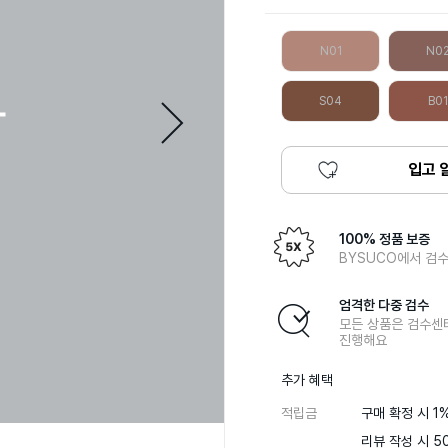
N01
N0
S04
B01
입고 
100% 정품 보증
BYSUCO에서 검수
엄격한 다중 검수
모든 상품은 검수센
진행해요
추가 혜택
적립금
구매 확정 시 1%
리뷰 작성 시 50