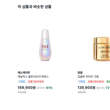
이 상품과 비슷한 상품
에스케이투
랑콤
제놉틱스 울트라오라 에센스
압솔뤼 라이트 크림
기획전
유통기한초임박
기획전
유통기한초임박
품
169,900
원
139,900
원
61
%
72
($
118.81
)
($
97.83
)
435,000
495,000