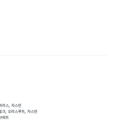
미리스, 자스민

밀크, 오리스루트, 자스민

브레트
