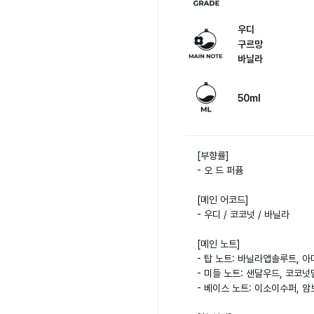
우디
구르망
바닐라
50ml
[부향률] 

- 오 드 퍼퓸

[메인 어코드]

- 우디 / 코코넛 / 바닐라

[메인 노트]

- 탑 노트: 바닐라앱솔루트, 아
- 미들 노트: 샌달우드, 코코넛
- 베이스 노트: 이소이수퍼, 암