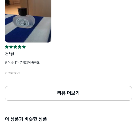
• 개인 통관고유부호 발급정보(성명,전화번호,주소)가 변경된 경우, 관세청 개인통
관고유 부호 발급 사이트(관세청 모바일)에서 변경된 정보를 필히 수정하세요

용량또는중량
30ml
• 발급정보와 수하인 개인통관고유부호+성명+전화번호+주소가 모두 일치하지 않
을 경우 통관이 제한될 수 있어요
공정거래위원회 고시 품목별 소비자분쟁 
품질보증기준
해결기준에 따름
1. 화장품을 사용하여 다음과 같은 이상이 
있는 경우에는 사용을 중지하여야 하며, 계
전*현
속 사용하면 증상이 악화되므로 피부과 전
문의 등에게 상담할 것

종이냄새가 부담없이 좋아요
가) 사용 중 붉은반점, 부어오름, 가려움증,
자극 등의 이상이 있는 경우

나) 적용 부위가직사광선에 의하여 위와 같
2026.06.22
은 이상이 있는 경우

사용할때주의사항
2. 상처가 있는 부위,습진 및 피부염 등의 
이상이 있는 부위에는 사용을 하지 말 것

3. 보관 및 취급 시의 주의사항

리뷰 더보기
가) 사용 후에는반드시 마개를 닫아둘 것.

나) 유아 · 소아의손이 닿지 않는 곳에 보관
할 것

다) 고온 또는 저온의장소 및 직사광선이 
닿는 곳에는 보관하지 말 것
이 상품과 비슷한 상품
소비자상담관련전화번호
1800-0852