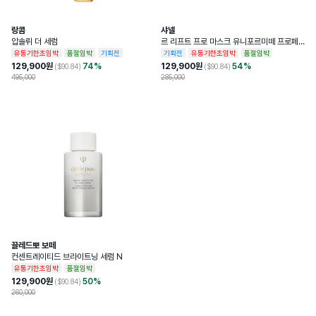
랑콤
샤넬
압솔뤼 더 세럼
르 리프트 프로 마스크 유니포르미떼 프로페
셔널 리프팅 마스크
유통기한초임박
품절임박
기획전
기획전
유통기한초임박
품절임박
129,900
원
74
%
129,900
원
54
%
($
90.84
)
($
90.84
)
495,000
285,000
끌레드뽀 보떼
컨센트레이티드 브라이트닝 세럼 N
유통기한초임박
품절임박
129,900
원
50
%
($
90.84
)
260,000