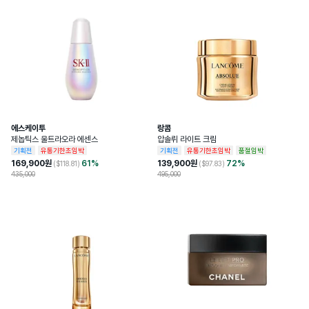
개봉 전 사용기한이 12개월 이상 남아있는 
사용기한또는개봉후사용기간
제품으로 발송, 사용기한 12개월 미만 제품
의 경우 제조일자 별도 표기
화장품제조업자및화장품책임판매업자
딥티크
에스케이투
랑콤
제놉틱스 울트라오라 에센스
압솔뤼 라이트 크림
기획전
유통기한초임박
기획전
유통기한초임박
품절임박
169,900
원
61
%
139,900
원
72
%
($
118.81
)
($
97.83
)
435,000
495,000