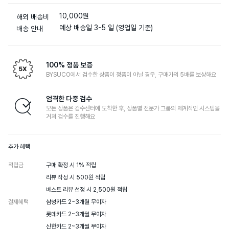
10,000원
해외 배송비
예상 배송일 3-5 일 (영업일 기준)
배송 안내
100% 정품 보증
BYSUCO에서 검수한 상품이 정품이 아닐 경우, 구매가의 5배를 보상해요
엄격한 다중 검수
모든 상품은 검수센터에 도착한 후, 상품별 전문가 그룹의 체계적인 시스템을
거쳐 검수를 진행해요
추가 혜택
적립금
구매 확정 시 1% 적립

리뷰 작성 시 500원 적립

베스트 리뷰 선정 시 2,500원 적립
결제혜택
삼성카드 2~3개월 무이자

롯데카드 2~3개월 무이자

신한카드 2~3개월 무이자
