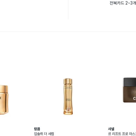
전북카드 2~3
랑콤
샤넬
압솔뤼 더 세럼
르 리프트 프로 마