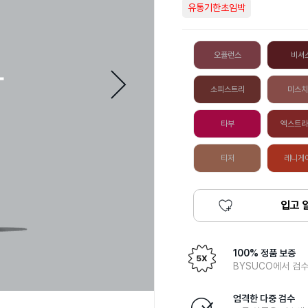
유통기한초임박
오퓰런스
비셔
소피스트리
미스치
타부
엑스트라
티저
레니게
입고 
100% 정품 보증
BYSUCO에서 검수
엄격한 다중 검수