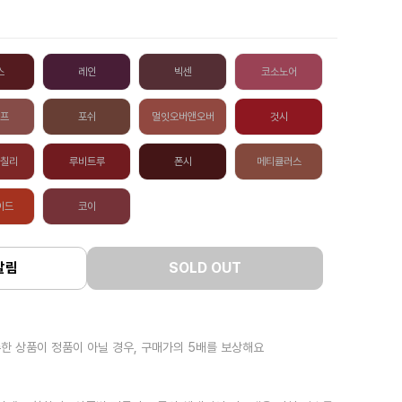
스
레인
빅센
코소노어
프
포쉬
멀잇오버앤오버
것시
칠리
루비트루
폰시
메티큘러스
이드
코이
알림
SOLD OUT
한 상품이 정품이 아닐 경우, 구매가의 5배를 보상해요