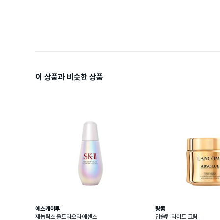
이 상품과 비슷한 상품
에스케이투
랑콤
제놉틱스 울트라오라 에센스
압솔뤼 라이트 크림