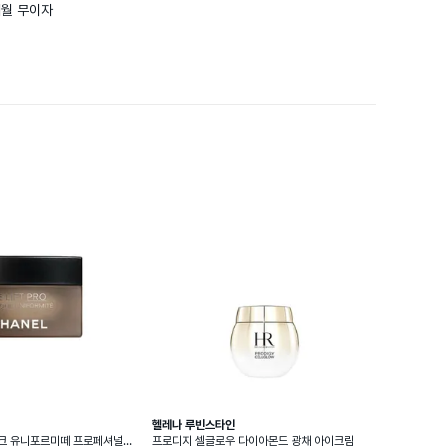
개월 무이자
헬레나 루빈스타인
스크 유니포르미떼 프로페셔널
프로디지 셀글로우 다이아몬드 광채 아이크림