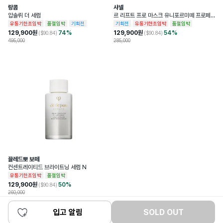
랑콤
샤넬
압솔뤼 더 세럼
르 리프트 프로 마스크 유니포르미떼 프로페
셔널 리프팅 마스크
유통기한초임박
품절임박
기획전
기획전
유통기한초임박
품절임박
129,900
원
74
%
129,900
원
54
%
($
90.84
)
($
90.84
)
495,000
285,000
끌레드뽀 보떼
컨센트레이티드 브라이트닝 세럼 N
유통기한초임박
품절임박
129,900
원
50
%
($
90.84
)
260,000
입고 알림
SOLD OUT