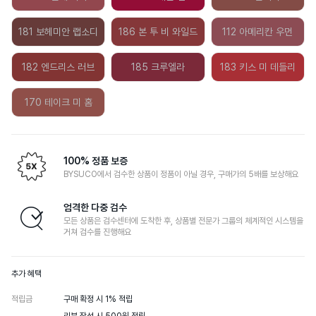
181 보헤미안 랩소디
186 본 투 비 와일드
112 아메리칸 우먼
182 엔드리스 러브
185 크루엘라
183 키스 미 데들리
170 테이크 미 홈
100% 정품 보증
BYSUCO에서 검수한 상품이 정품이 아닐 경우, 구매가의 5배를 보상해요
엄격한 다중 검수
모든 상품은 검수센터에 도착한 후, 상품별 전문가 그룹의 체계적인 시스템을
거쳐 검수를 진행해요
추가 혜택
적립금
구매 확정 시 1% 적립
