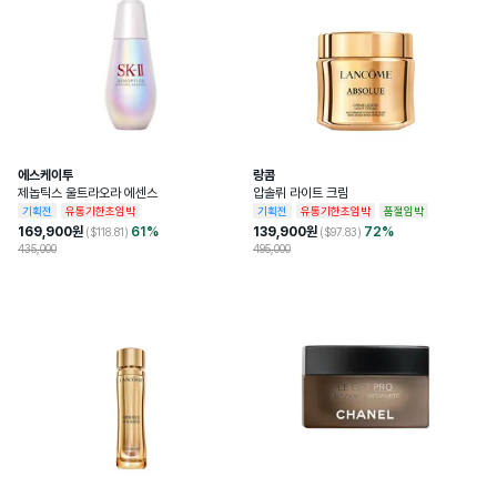
에스케이투
랑콤
제놉틱스 울트라오라 에센스
압솔뤼 라이트 크림
기획전
유통기한초임박
기획전
유통기한초임박
품절임박
169,900
원
61
%
139,900
원
72
%
($
118.81
)
($
97.83
)
435,000
495,000