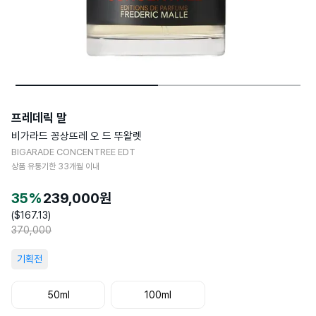
프레데릭 말
비가라드 꽁상뜨레 오 드 뚜왈렛
BIGARADE CONCENTREE EDT
상품 유통기한
33
개월 이내
35
%
239,000
원
($
167.13
)
370,000
기획전
50ml
100ml