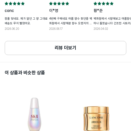
자극 등의 이상이 있는 경우

나) 적용 부위가 직사광선에 의하여 위와 
conc
이*영
황*준
같은 이상이 있는 경우

2. 상처가 있는 부위, 습진 및 피부염 등의 
사용할때주의사항
정품 맞네요. 제가 알던 그 향 그대로
4번째 구매네요 여름 향수 찾던중 백
백화점에서 시향해보고 여름향
이상이 있는 부위에는 사용을 하지 마십시
배송도 무지 빨랐어요.
화점에서 시향해본 향수 오렌지의 상
하나 들였습니다 건조한 시트러
오.

큼함과 오렌지 껍질의 쌉싸름한 향이
3. 보관 및 취급 시의 주의사항

초 향이라 오데썽이랑도 레이어
2026.06.20
2026.06.17
2026.04.02
가) 사용 후에는 반드시 마개를 닫아둡니
매력적인 향수 시향해본 향과 똑같아
서 착향해보려 합니다 부드러운과 거
다.

요 믿고 사는 바이슈코👍
칠은 느낌
나) 유아ㆍ소아의 손이 닿지 않는 곳에 보
관합니다.

리뷰 더보기
다) 고온 또는 저온의 장소 및 직사광선이 
닿는 곳에는 보관하지 말아 주십시오.
소비자상담관련전화번호
1800-0852
이 상품과 비슷한 상품
개봉 전 사용기한이 12개월 이상 남아있는 
사용기한또는개봉후사용기간
제품으로 발송, 사용기한 12개월 미만 제품
의 경우 제조일자 별도 표기
화장품제조업자및화장품책임판매업자
프레데릭 말