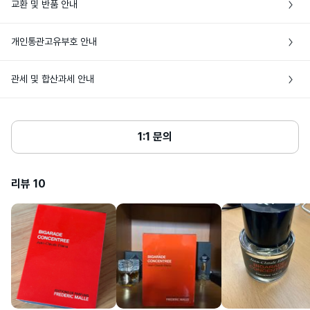
교환 및 반품 안내
• 주문완료 후에도 현지 재고 상황에 따라 품절로 인한 주문취소가 발생할 수 있어
손목 안쪽 맥박이 뛰는 곳, 따뜻한 온기가 
요

느껴지는 가슴 안쪽 은은한 향을 원할 때는 
• 상품 발송 전 [입금대기/결제완료] 상태일 경우에만 주문취소가 가능해요

사용방법
• 특정 상품 외에는 브랜드 쇼핑백이나 포장이 제공되지 않아요

체온이 낮은 귓볼 또는 무릎 안쪽에 사용합
개인통관고유부호 안내
• 해외상품 특성상 단순변심에 의한 반품은 해외 배송비 3만원+관부가세가 발생하
니다.
• 공급처에 따라 패키지 및 제품 실링 등 포장 상태가 상이할 수 있어요
니, 신중한 구매를 부탁해요

• 개인통관고유부호란? 개인통관고유부호는 해외배송 상품 통관 시 주민등록번호
• 단순변심으로 인한 반품은 미개봉상태에서만 가능해요. 비닐 포장 훼손, 박스 또
관세 및 합산과세 안내
변성알코올, 리모넨, 정제수, 향료, 헥실신
(외국인의 경우 외국인등록번호) 대신 사용 가능한 번호로, 관세청 사이트에서 발급 
는 뚜껑 개봉 시 반품이 불가해요.

표시성분
남알, 리날룰, 쿠마린, 참나무이끼추출물, 
및 조회할 수 있어요

시트랄, 제라니올
• 단순히 향이 다르다거나 가품으로 의심된다는 주관적인 의견은 단순변심에 해당
• 상품단가 $150, 향수 60ml 초과 시 관부가세가 발생해요

• 해외배송 상품의 통관이 고객님 사유(개인통관고유부호 오류 및 관세미납, 자가사
해요

• 여러개의 뷰티 상품을 한번에 구매할 때, 관부가세가 발생하는 경우 배송비와 비
용사유서 미제출 등)로 지연되거나, 이로 인한 물품 멸실이 발생하는 경우 고객님께
심사필유무
해당없음
• 판매자 귀책 사유로 인한 반품은 고객센터에 문의해주세요

교해 상품을 나누어 발송할 수 있어요

1:1 문의
서 책임을 부담하며, 관련 비용(제품 가격 및 배송비용 등)을 부담할 수 있어요

• 네이버페이로 주문한 경우 반품은 고객센터에 문의해주세요
• 동일한 날짜에 여러번 주문하는 경우 자동으로 나누어 발송해요

• 통관 안내를 위해 바이슈코는 고객님께 연락을 드릴 수 있으며, 15일 이내 통관이 
상품주요사양
모든 피부용
완료되지 않을 경우 [배송완료]로 변경 처리돼요

리뷰
10
• 다음 상품 구매 시 사용할 수 있도록 개인통관고유부호 페이지에서 업데이트된 정
용량또는중량
50ml / 100ml
보는 배송정보에 저장돼요

• 24년도 8월 29일(목)부터 개인통관고유부호 검증이 강화돼요

• 개인 통관고유부호 발급정보(성명,전화번호,주소)가 변경된 경우, 관세청 개인통
공정거래위원회 고시 품목별 소비자분쟁 
품질보증기준
해결기준에 따름
관고유 부호 발급 사이트(관세청 모바일)에서 변경된 정보를 필히 수정하세요

• 발급정보와 수하인 개인통관고유부호+성명+전화번호+주소가 모두 일치하지 않
을 경우 통관이 제한될 수 있어요
1. 화장품을 사용하여 다음과 같은 이상이 
있는 경우에는 사용을 중지하여야 하며, 계
속 사용하면 증상이 악화되므로 피부과 전
문의 등에게 상담해주십시오.

가) 사용 중 붉은 반점, 부어오름, 가려움증, 