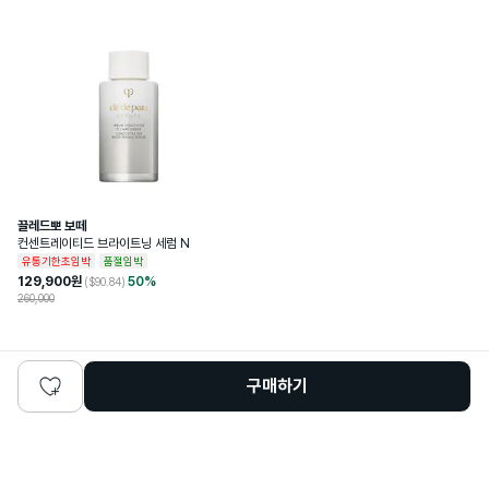
끌레드뽀 보떼
컨센트레이티드 브라이트닝 세럼 N
유통기한초임박
품절임박
129,900
원
50
%
($
90.84
)
260,000
구매하기