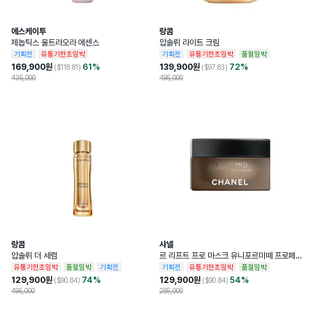
에스케이투
랑콤
제놉틱스 울트라오라 에센스
압솔뤼 라이트 크림
기획전
유통기한초임박
기획전
유통기한초임박
품절임박
169,900
원
61
%
139,900
원
72
%
($
118.81
)
($
97.83
)
435,000
495,000
랑콤
샤넬
압솔뤼 더 세럼
르 리프트 프로 마스크 유니포르미떼 프로페
셔널 리프팅 마스크
유통기한초임박
품절임박
기획전
기획전
유통기한초임박
품절임박
129,900
원
74
%
129,900
원
54
%
($
90.84
)
($
90.84
)
495,000
285,000