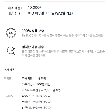
10,000원
해외 배송비
예상 배송일 3-5 일 (영업일 기준)
배송 안내
100% 정품 보증
BYSUCO에서 검수한 상품이 정품이 아닐 경우, 구매가의 5배를 보상해요
엄격한 다중 검수
모든 상품은 검수센터에 도착한 후, 상품별 전문가 그룹의 체계적인 시스템을
거쳐 검수를 진행해요
추가 혜택
적립금
구매 확정 시 1% 적립

리뷰 작성 시 500원 적립

베스트 리뷰 선정 시 2,500원 적립
결제혜택
삼성카드 2~3개월 무이자

롯데카드 2~3개월 무이자

신한카드 2~3개월 무이자
