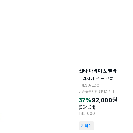
산타 마리아 노벨라
프리지아 오 드 코롱
FRESIA EDC
상품 유통기한
21
개월 이내
37
%
92,000
원
($
64.34
)
145,000
기획전