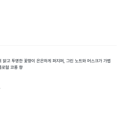
의 맑고 투명한 꽃향이 은은하게 퍼지며, 그린 노트와 머스크가 가볍
로럴 코롱 향


