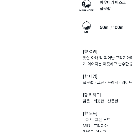
파우더리 머스크
플로랄
50ml
100ml
[향 설명]

햇살 아래 막 피어난 프리지아
게 이어지는 깨끗하고 순수한 플
[향 타입]

플로럴 · 그린 · 프레시 · 라이트
[향 키워드]

맑은 · 깨끗한 · 산뜻한

[향 노트]

TOP   그린 노트  

MID   프리지아  
