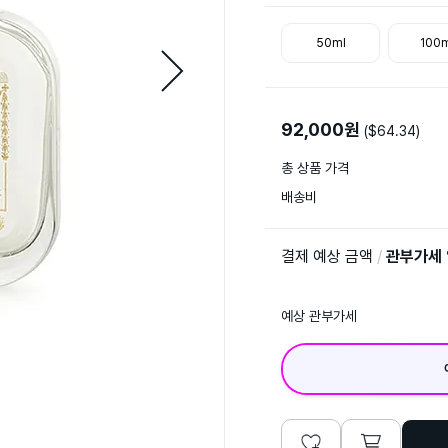
50ml
100m
92,000
원
($
64.34
)
총 상품 가격
배송비
결제 예상 금액
/
관부가세
예상 관부가세