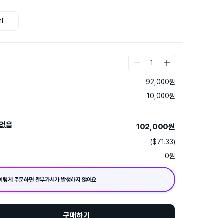
l
1
92,000
원
10,000
원
없음
102,000
원
($71.33)
0
원
이렇게 주문하면 관부가세가 발생하지 않아요
구매하기