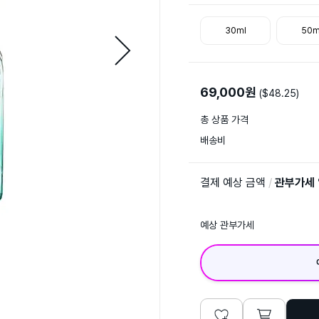
30ml
50m
69,000
원
($
48.25
)
총 상품 가격
배송비
결제 예상 금액
/
관부가세
예상 관부가세