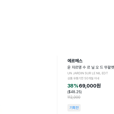
에르메스
운 자르뎅 수 르 닐 오 드 뚜왈
UN JARDIN SUR LE NIL EDT
상품 유통기한
50
개월 이내
38
%
69,000
원
($
48.25
)
112,000
기획전