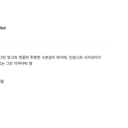
0ml
그린 망고와 연꽃의 투명한 수분감이 퍼지며, 인센스와 시카모어가 
는 그린 아쿠아틱 향

럴
