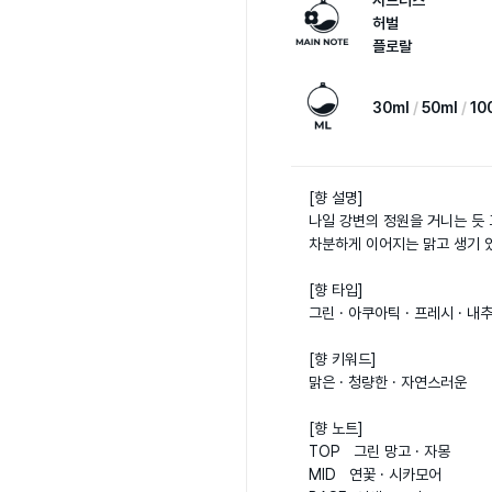
시트러스
허벌
플로랄
30ml
50ml
10
[향 설명]

나일 강변의 정원을 거니는 듯 
차분하게 이어지는 맑고 생기 있
[향 타입]

그린 · 아쿠아틱 · 프레시 · 내추
[향 키워드]

맑은 · 청량한 · 자연스러운

[향 노트]

TOP   그린 망고 · 자몽  

MID   연꽃 · 시카모어  
