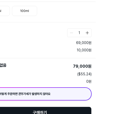
l
100ml
1
69,000
원
10,000
원
없음
79,000
원
($55.24)
0
원
이렇게 주문하면 관부가세가 발생하지 않아요
구매하기