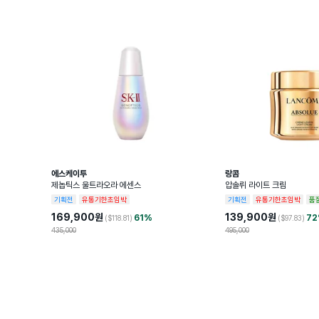
에스케이투
랑콤
제놉틱스 울트라오라 에센스
압솔뤼 라이트 크림
기획전
유통기한초임박
기획전
유통기한초임박
품
169,900
원
139,900
원
61
%
72
($
118.81
)
($
97.83
)
435,000
495,000