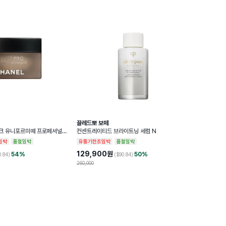
끌레드뽀 보떼
스크 유니포르미떼 프로페셔널
컨센트레이티드 브라이트닝 세럼 N
임박
품절임박
유통기한초임박
품절임박
129,900
원
54
%
50
%
0.84
)
($
90.84
)
260,000