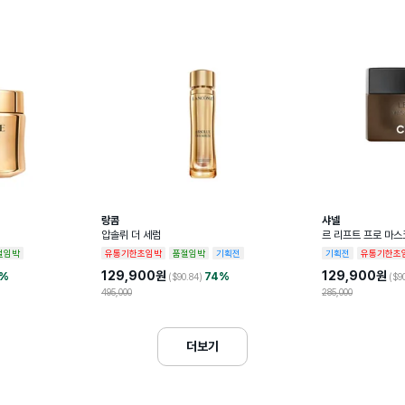
랑콤
샤넬
압솔뤼 더 세럼
르 리프트 프로 마
리프팅 마스크
절임박
유통기한초임박
품절임박
기획전
기획전
유통기한초
129,900
원
129,900
원
%
74
%
($
90.84
)
($
9
495,000
285,000
더보기