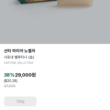
산타 마리아 노벨라
사포네 벨루티나 (솝)
SAPONE VELLUTINA
38
%
29,000
원
($
20.28
)
47,000
150g