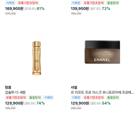
기획전
유통기한초임박
기획전
유통기한초임박
품절임박
169,900
원
61
%
139,900
원
72
%
($
118.81
)
($
97.83
)
435,000
495,000
랑콤
샤넬
압솔뤼 더 세럼
르 리프트 프로 마스크 유니포르미떼 프로페
셔널 리프팅 마스크
유통기한초임박
품절임박
기획전
기획전
유통기한초임박
품절임박
129,900
원
74
%
129,900
원
54
%
($
90.84
)
($
90.84
)
495,000
285,000