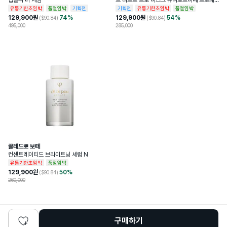
압솔뤼 더 세럼
르 리프트 프로 마스크 유니포르미떼 프로페
셔널 리프팅 마스크
유통기한초임박
품절임박
기획전
기획전
유통기한초임박
품절임박
129,900
원
74
%
129,900
원
54
%
($
90.84
)
($
90.84
)
495,000
285,000
끌레드뽀 보떼
컨센트레이티드 브라이트닝 세럼 N
유통기한초임박
품절임박
129,900
원
50
%
($
90.84
)
260,000
구매하기