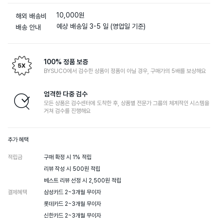
10,000원
해외 배송비
예상 배송일 3-5 일 (영업일 기준)
배송 안내
100% 정품 보증
BYSUCO에서 검수한 상품이 정품이 아닐 경우, 구매가의 5배를 보상해요
엄격한 다중 검수
모든 상품은 검수센터에 도착한 후, 상품별 전문가 그룹의 체계적인 시스템을
거쳐 검수를 진행해요
추가 혜택
적립금
구매 확정 시 1% 적립

리뷰 작성 시 500원 적립

베스트 리뷰 선정 시 2,500원 적립
결제혜택
삼성카드 2~3개월 무이자

롯데카드 2~3개월 무이자

신한카드 2~3개월 무이자
