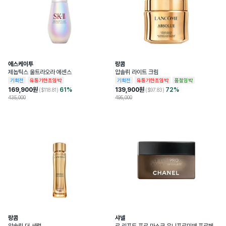
에스케이투
랑콤
제놉틱스 울트라오라 에센스
압솔뤼 라이트 크림
기획전
유통기한초임박
기획전
유통기한초임박
품절임박
169,900
원
61
%
139,900
원
72
%
($
118.81
)
($
97.83
)
435,000
495,000
랑콤
샤넬