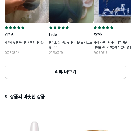
• 발급정보와 수하인 개인통관고유부호+성명+전화번호+주소가 모두 일치하지 않
공정거래위원회고시 "소비자분쟁해결기
품질보증기준
준"에 따름
을 경우 통관이 제한될 수 있어요
1.화장품을 사용하여 다음과 같은 이상이 
있을 경우에는 사용을 중지할 것이며, 계속 
사용하면 증상을 악화시키므로 피부과 전
문의 등에게 상담할 것. 1)사용 중 붉은 반
김*경
hido
차*혁
점, 부어오름, 가려움증, 자극 등의 이상이 
사용할때주의사항
있을 경우 2)적용부위가 직사광선에 의해 
빠른배송 좋은상품 만족합니다👍
좋아요 잘 받았습니다 배송도 빠르고
향이 시원시원해서 너무 좋습니
위와 같은 이상이 있는 경우. 2.상처가 있는 
좋아요
바이슈코에서 9번째 사는데 정
곳 또는 습진 및 피부염 등의 이상이 있는 
부위에는 사용을 하지 말 것.3.눈에 들어간 
에 듭니다!!
2026.08.02
2026.07.19
2026.06.16
때에는 즉시 씻어낼 것.7.보관 및 취급상의 
주의
리뷰 더보기
소비자상담관련전화번호
1800-0852
개봉 전 사용기한이 12개월 이상 남아있는 
사용기한또는개봉후사용기간
제품으로 발송, 사용기한 12개월 미만 제품
이 상품과 비슷한 상품
의 경우 제조일자 별도 표기
화장품제조업자및화장품책임판매업자
에르메스 