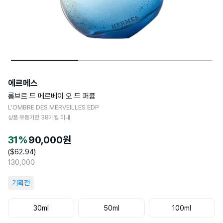
에르메스
롬브르 드 메르베이 오 드 퍼퓸
L'OMBRE DES MERVEILLES EDP
상품 유통기한
38
개월 이내
31
%
90,000
원
($
62.94
)
130,000
기획전
30ml
50ml
100ml