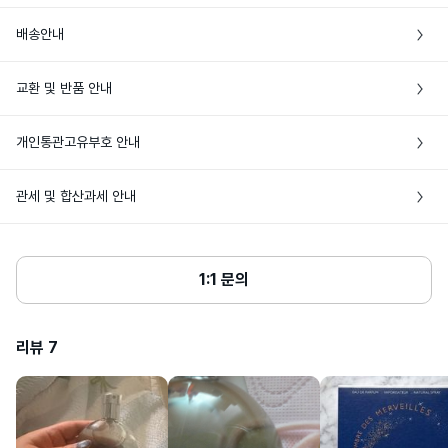
프랑스  *제조국 정보는 최초 생산지 기준
배송안내
제조국
이며, 추가 생산이 이루어질 경우 제조국이 
달라질 수 있습니다.
• 본 상품은 해외배송만 가능한 상품이에요

교환 및 반품 안내
• 주문완료 후에도 현지 재고 상황에 따라 품절로 인한 주문취소가 발생할 수 있어
손목이나 원하시는 부위에 분사하여 사용
요

사용방법
하세요.
• 상품 발송 전 [입금대기/결제완료] 상태일 경우에만 주문취소가 가능해요

• 특정 상품 외에는 브랜드 쇼핑백이나 포장이 제공되지 않아요

개인통관고유부호 안내
• 해외상품 특성상 단순변심에 의한 반품은 해외 배송비 3만원+관부가세가 발생하
• 공급처에 따라 패키지 및 제품 실링 등 포장 상태가 상이할 수 있어요
니, 신중한 구매를 부탁해요

주니퍼베리, 패출리, 미네랄 스톤, 알코올, 
• 개인통관고유부호란? 개인통관고유부호는 해외배송 상품 통관 시 주민등록번호
향료, 정제수, 리모넨, 벤질살리실레이트, 
• 단순변심으로 인한 반품은 미개봉상태에서만 가능해요. 비닐 포장 훼손, 박스 또
관세 및 합산과세 안내
에칠헥실메톡시신나메이트, 부틸페닐메틸
(외국인의 경우 외국인등록번호) 대신 사용 가능한 번호로, 관세청 사이트에서 발급 
는 뚜껑 개봉 시 반품이 불가해요.

프로피오날, 부틸메톡시디벤조일메탄, 알
표시성분
및 조회할 수 있어요

파-아이소메틸아이오논, 하이드록시시트
• 단순히 향이 다르다거나 가품으로 의심된다는 주관적인 의견은 단순변심에 해당
• 상품단가 $150, 향수 60ml 초과 시 관부가세가 발생해요

로넬알, 리날룰, 에칠헥실살리실레이트, 비
• 해외배송 상품의 통관이 고객님 사유(개인통관고유부호 오류 및 관세미납, 자가사
해요

에이치티, 시트랄, 유제놀, 제라니올, 벤질
• 여러개의 뷰티 상품을 한번에 구매할 때, 관부가세가 발생하는 경우 배송비와 비
용사유서 미제출 등)로 지연되거나, 이로 인한 물품 멸실이 발생하는 경우 고객님께
알코올, 벤질벤조에이트
• 판매자 귀책 사유로 인한 반품은 고객센터에 문의해주세요

교해 상품을 나누어 발송할 수 있어요

1:1 문의
서 책임을 부담하며, 관련 비용(제품 가격 및 배송비용 등)을 부담할 수 있어요

• 네이버페이로 주문한 경우 반품은 고객센터에 문의해주세요
• 동일한 날짜에 여러번 주문하는 경우 자동으로 나누어 발송해요

• 통관 안내를 위해 바이슈코는 고객님께 연락을 드릴 수 있으며, 15일 이내 통관이 
심사필유무
해당없음
완료되지 않을 경우 [배송완료]로 변경 처리돼요

리뷰
7
• 다음 상품 구매 시 사용할 수 있도록 개인통관고유부호 페이지에서 업데이트된 정
상품주요사양
모든 피부용
보는 배송정보에 저장돼요

• 24년도 8월 29일(목)부터 개인통관고유부호 검증이 강화돼요

용량또는중량
30ml / 50ml / 100ml
• 개인 통관고유부호 발급정보(성명,전화번호,주소)가 변경된 경우, 관세청 개인통
관고유 부호 발급 사이트(관세청 모바일)에서 변경된 정보를 필히 수정하세요
