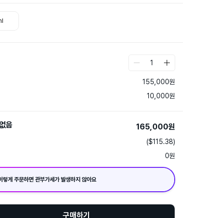
l
1
155,000
원
10,000
원
없음
165,000
원
($115.38)
0
원
이렇게 주문하면 관부가세가 발생하지 않아요
구매하기