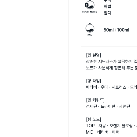
우디
허벌
얼디
50ml
100ml
[향 설명]

상쾌한 시트러스가 깔끔하게 열
노트가 차분하게 정돈해 주는 맑
[향 타입]

베티버 · 우디 · 시트러스 · 드라
[향 키워드]

정제된 · 드라이한 · 세련된

[향 노트]

TOP   자몽 · 오렌지 블로썸 · 
MID   베티버 · 페퍼  
