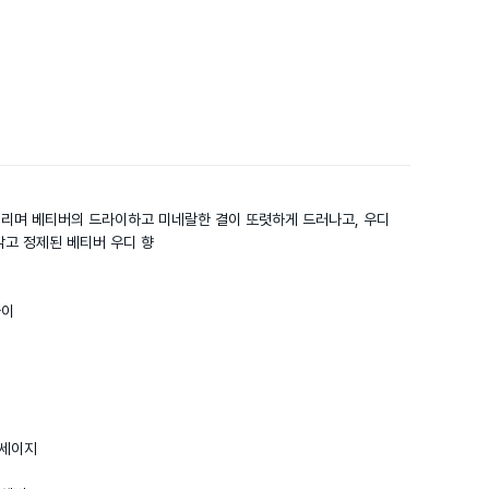
리며 베티버의 드라이하고 미네랄한 결이 또렷하게 드러나고, 우디 
고 정제된 베티버 우디 향

이

세이지  
