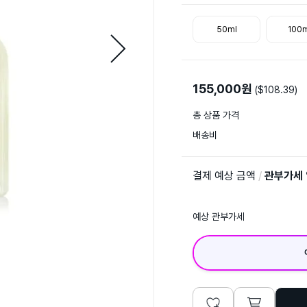
50ml
100m
155,000
원
($
108.39
)
총 상품 가격
배송비
결제 예상 금액
/
관부가세
예상 관부가세