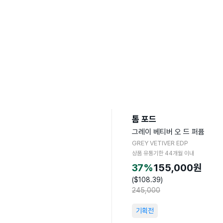
톰 포드
그레이 베티버 오 드 퍼퓸
GREY VETIVER EDP
상품 유통기한
44
개월 이내
37
%
155,000
원
($
108.39
)
245,000
기획전