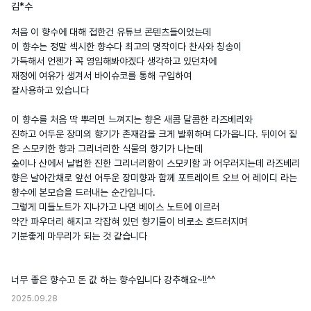
김*수
처음 이 향수에 대해 접한건 유튜브 콘텐츠들이었는데 

이 향수는 정말 섹시한 향수다 최고의 명작이다 찬사와 칭송이 

가득해서 언젠가 꼭 영입해봐야겠다 생각하고 있던차에 

재정에 여유가 생겨서 바이슈코를 통해 구입하여 

잘사용하고 있습니다

이 향수를 처음 딱 뿌리면 느껴지는 향은 새콤 달콤한 라즈베리와 

진하고 어두운 장미의 향기가 존재감을 크게 발휘하며 다가옵니다. 뒤이어 짙
은 스모키한 향과 그리너리한 식물의 향기가 나는데 

숲이나 산에서 날법한 진한 그리너리함이 스모키함 과 어우러지는데 라즈베리 
향은 날아간채로 앞선 어두운 장미향과 함께 포트레이트 오브 어 레이디 라는 
향수에 본모습을 드러내는 순간입니다.

그렇게 미들노트가 지나가고 나면 베이스 노트에 이르러  

약간 파우더리 해지고 각잡혀 있던 향기들이 비로소 흐드러지며

기분좋게 마무리가 되는 것 같습니다

너무 좋은 향수고 돈 값 하는 향수입니다 강추해요~!!^^
2025.09.28