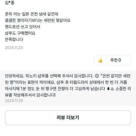
김*종
흔히 아는 일본 온천 냄새 같은데

쿰쿰힌 향이라기보다는 세련된 향같아요

핸드로션 쓰고 있어서

샴푸도 구매했어요

만족합니다
2025.11.20
추천
0
안녕하세요. 히노키 샴푸를 선택해 주셔서 감사합니다. 😊 “온천 같지만 세련
된 향”이라는 표현이 딱이에요. 샴푸 후 타월드라이 상태에서 한 번 더 거품
마사지해 1분 정도 둔 뒤 헹구면 잔향이 더 고요하게 남습니다 🌲♨️ 소중한 리
뷰를 작성해주셔서 감사합니다!
2025.11.20
리뷰 더보기