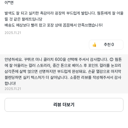
이*연
발색도 잘 되고 실키한 촉감이라 굉장히 부드럽게 발립니다. 웜톤에게 잘 어울
릴 것 같은 팔레트입니당

배송도 예상보다 빨리 왔고 포장 상태 꼼꼼해서 만족쓰했습니두!
2025.11.21
추천
0
안녕하세요. 꾸뛰르 미니 클러치 600을 선택해 주셔서 감사합니다. 😊 웜톤
에 잘 어울리는 컬러 스토리라, 중간 톤으로 베이스 후 포인트 컬러를 눈꼬리
삼각존에 살짝 얹으면 선명하지만 부드럽게 완성돼요. 손끝 열감으로 마지막
블렌딩하면 실키 텍스처가 더 살아납니다. 소중한 리뷰를 작성해주셔서 감사
합니다!
2025.11.21
리뷰 더보기