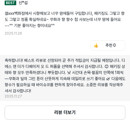
신*섭
BEST
갤xxx백화점에서 시향해보고 너무 맘에들어 구입합니다, 패키징도 그렇고 향
도 그렇고 정품 확실하네요~ 무화과 향 향수 첨 사보는데 너무 맘에 들어요
~~^^ 기분 좋아지는 향이네요^^ 
2025.11.26
추천
0
축하합니다! 베스트 리뷰로 선정되어 곧 추가 적립금이 지급될 예정입니다. 디
에스 앤 더가 디베이저 오 드 퍼퓸을 선택해 주셔서 감사합니다. 😊 패키징 상
태와 향 모두 만족하셨다니 뿌듯합니다. 낮 시간대 손목·팔꿈치 안쪽에 1회씩
—무화과 잎의 그린 톤이 산뜻하게 지속돼 데일리로 쓰기 좋아요 🌿 다음에도
향수가 필요하실 때 바이슈코를 편하게 찾아주세요. 소중한 리뷰를 작성해주
셔서 감사합니다!
2025.11.27
리뷰 더보기