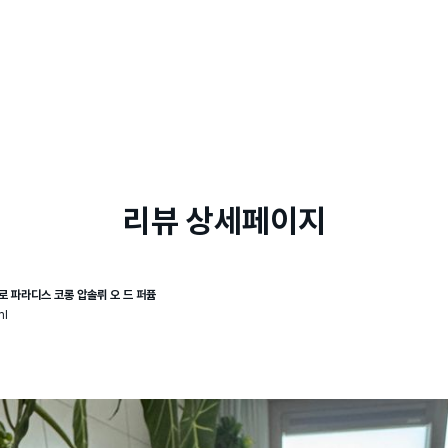
리뷰 상세페이지
로 파라디스 코롱 압솔뤼 오 드 퍼퓸
ml