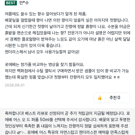
안*수
BEST
여름에도 쓸수 있는 향수 알아보다가 알게 된 제품.

배꽃잎을 얼렸을때 향이 나면 이런 향이지 않을까 싶은 이미지의 첫향입니다. 
근데 되게 신기한건 첫향이 날아가고 잔향에 정말 흙향이 나요. 수분을 머금은 
흙밭을 맨손으로 헤집었을때 나는 향? 전문가가 아니라 설명은 어렵지만 뒤에
서 경쾌한 플로럴향이 받쳐주는 느낌도 같이 오기에 마냥 흙은 아닌 살짝 달달 
시원한 느낌이 있어 더욱 좋습니다.

젠더리스해서 남녀 모두 사용가능할꺼 같아요!

로에베는 정가품 비교하는 영상을 찾기 힘들어요.

하지만 백화점에서 수틸 엘릭서 구매하면서 받은 샘플이 있어 향 비교가 가능
했는데 확실한 정품 맞습니다! 첫향부터 잔향까지 모두 일치했어요 ㅎㅎ
2026.06.01
추천
0
축하합니다! 베스트 리뷰로 선정되어 곧 추가 적립금이 지급될 예정입니다. 로
에베 어스 오 드 퍼퓸 50ml를 선택해 주셔서 감사합니다. 배꽃의 맑고 투명한
첫인상부터 촉촉한 흙 내음이 느껴지는 잔향까지 정말 섬세하게 표현해 주셨
습니다 🌿✨. 로에베 어스 특유의 자연스럽고 젠더리스한 매력을 만족스럽게