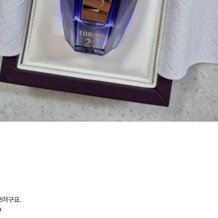
려구요.

ㅋ