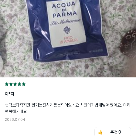
이*자
생각보다작지만 향기는진하게동봉되어있네요 차안에가볍게넣어둿어요. 미리
행복해지네요
2026.07.04
추천
0