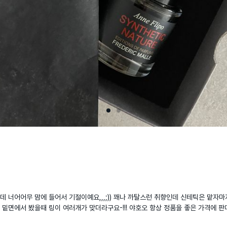
 너어어무 맘에 들어서 기절이예요,,,;)) 꽤나 까탈스런 취향인데 신테틱은 맡자마
밑면에서 봤을때 링이 여러개가 맞더라구요-!!! 야호오 항상 정품을 좋은 가격에 