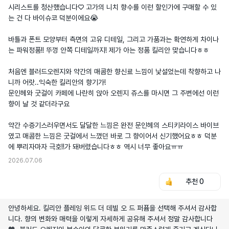
시리스트를 청산했습니다♡ 고가의 니치 향수를 이런 할인가에 구매할 수 있
는 건 다 바이슈코 덕분이에요😭

바틀과 폰트 모양부터 측면의 고유 디테일, 그리고 가품과는 확연하게 차이나
는 파워정품!! 뚜껑 안쪽 디테일까지! 제가 아는 정품 킬리안 맞습니다ㅎㅎ 

처음엔 블러드오렌지와 약간의 매콤한 향신료 느낌이 낯설었는데 착향하고 나
니까 어랏..익숙한 킬리안의 향기가!

문인헤와 굿걸이 카페에 나란히 앉아 오렌지 쥬스를 마시면 그 주변에선 이런 
향이 날 것 같더라구요 

약간 수증기스러우면서도 달달한 느낌은 완전 문인헤의 스티키라이스 바이브
였고 매콤한 느낌은 굿걸에서 느꼈던 바로 그 향이어서 신기했어요ㅎㅎ 덕분
에 뿌리자마자 극호!!가 돼버렸습니다ㅎㅎ 역시 너무 좋아요ㅠㅠ
2026.07.06
추천
0
안녕하세요. 킬리안 플레잉 위드 더 데빌 오 드 퍼퓸을 선택해 주셔서 감사합
니다. 향의 변화와 매력을 이렇게 자세하게 공유해 주셔서 정말 감사합니다