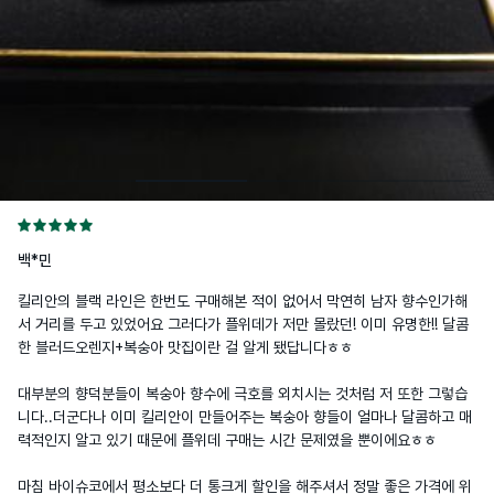
백*민
킬리안의 블랙 라인은 한번도 구매해본 적이 없어서 막연히 남자 향수인가해
서 거리를 두고 있었어요 그러다가 플위데가 저만 몰랐던! 이미 유명한!! 달콤
한 블러드오렌지+복숭아 맛집이란 걸 알게 됐답니다ㅎㅎ 

대부분의 향덕분들이 복숭아 향수에 극호를 외치시는 것처럼 저 또한 그렇습
니다..더군다나 이미 킬리안이 만들어주는 복숭아 향들이 얼마나 달콤하고 매
력적인지 알고 있기 때문에 플위데 구매는 시간 문제였을 뿐이에요ㅎㅎ 

마침 바이슈코에서 평소보다 더 통크게 할인을 해주셔서 정말 좋은 가격에 위