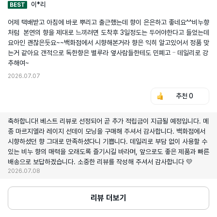
이*리
BEST
어제 택배받고 아침에 바로 뿌리고 출근했는데 향이 은은하고 좋네요^^비누향
처럼  본연의 향을 제대로 느끼려면 도착후 3일정도는 두어야한다고 들었는데  
요아인 괜찮은듯요~~백화점에서 시향해본거라 향은 익히 알고있어서 정품 맞
는거 같아요 갠적으로 독한향은 별루라 옆사람들한테도 민폐고ᆢ데일리로 강
추해여~
2026.07.07
추천
0
축하합니다! 베스트 리뷰로 선정되어 곧 추가 적립금이 지급될 예정입니다. 메
종 마르지엘라 레이지 선데이 모닝을 구매해 주셔서 감사합니다. 백화점에서
시향하셨던 향 그대로 만족하셨다니 기쁩니다. 데일리로 부담 없이 사용할 수
있는 비누 향의 매력을 오래도록 즐기시길 바라며, 앞으로도 좋은 제품과 빠른
배송으로 보답하겠습니다. 소중한 리뷰를 작성해 주셔서 감사합니다 💛
2026.07.08
리뷰 더보기