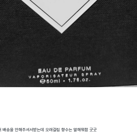
 배송을 안해주셔서받는데 오래걸림 향수는 말해뭐함 굿굿