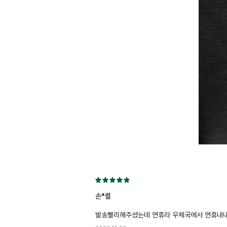
손*렬
발송빨리해주셨는데 연휴라 우체국에서 연휴내내