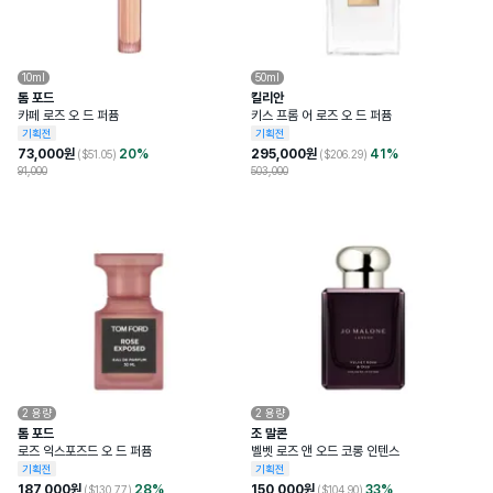
10ml
50ml
톰 포드
킬리안
카페 로즈 오 드 퍼퓸
키스 프롬 어 로즈 오 드 퍼퓸
기획전
기획전
73,000
원
20
%
295,000
원
41
%
($
51.05
)
($
206.29
)
91,000
503,000
2
용량
2
용량
톰 포드
조 말론
로즈 익스포즈드 오 드 퍼퓸
벨벳 로즈 앤 오드 코롱 인텐스
기획전
기획전
187,000
원
28
%
150,000
원
33
%
($
130.77
)
($
104.90
)