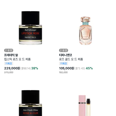
2
용량
2
용량
프레데릭 말
티파니앤코
립스틱 로즈 오 드 퍼퓸
로즈 골드 오 드 퍼퓸
기획전
기획전
229,000
원
38
%
105,000
원
45
%
($
160.14
)
($
73.43
)
370,000
192,000