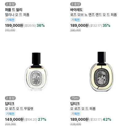
2
용량
2
용량
퍼퓸 드 말리
바이레도
델리나 오 드 퍼퓸
로즈 오브 노 맨즈 랜드 오 드 퍼퓸
기획전
기획전
199,000
원
36
%
189,000
원
35
%
($
139.16
)
($
132.17
)
310,000
290,000
2
용량
75ml
딥티크
딥티크
오 로즈 오 드 뚜왈렛
오 로즈 오 드 퍼퓸
기획전
기획전
149,000
원
27
%
189,000
원
42
%
($
104.20
)
($
132.17
)
203,000
328,000