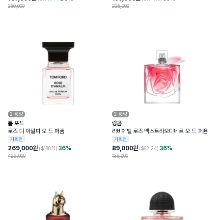
260,000
225,000
2
용량
2
용량
톰 포드
랑콤
로즈 디 아말피 오 드 퍼퓸
라비에벨 로즈 엑스트라오디네르 오 드 퍼퓸
기획전
기획전
269,000
원
36
%
89,000
원
36
%
($
188.11
)
($
62.24
)
422,000
139,000