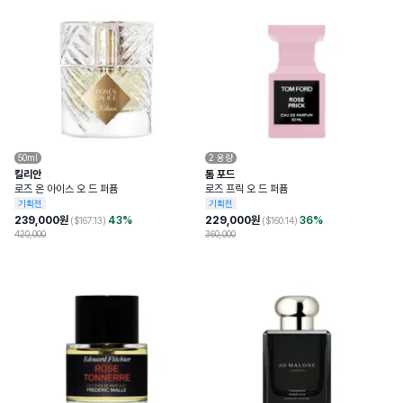
50ml
2
용량
킬리안
톰 포드
로즈 온 아이스 오 드 퍼퓸
로즈 프릭 오 드 퍼퓸
기획전
기획전
239,000
원
43
%
229,000
원
36
%
($
167.13
)
($
160.14
)
420,000
360,000