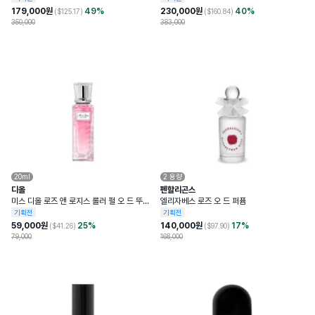
179,000
원
49
%
230,000
원
40
%
($
125.17
)
($
160.84
)
350,000
383,000
20ml
2
용량
디올
펜할리곤스
미스 디올 로즈 앤 로지스 롤러 펄 오 드 뚜왈
엘리자베스 로즈 오 드 퍼퓸
렛
기획전
기획전
59,000
원
25
%
140,000
원
17
%
($
41.26
)
($
97.90
)
79,000
168,000