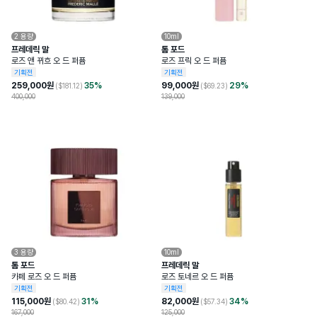
2
용량
10ml
프레데릭 말
톰 포드
로즈 앤 뀌흐 오 드 퍼퓸
로즈 프릭 오 드 퍼퓸
기획전
기획전
259,000
원
35
%
99,000
원
29
%
($
181.12
)
($
69.23
)
400,000
139,000
3
용량
10ml
톰 포드
프레데릭 말
카페 로즈 오 드 퍼퓸
로즈 토네르 오 드 퍼퓸
기획전
기획전
115,000
원
31
%
82,000
원
34
%
($
80.42
)
($
57.34
)
167,000
125,000