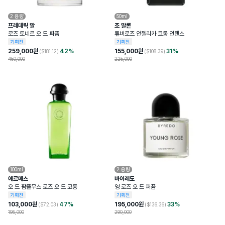
2
용량
50ml
프레데릭 말
조 말론
로즈 토네르 오 드 퍼퓸
튜버로즈 안젤리카 코롱 인텐스
기획전
기획전
259,000
원
42
%
155,000
원
31
%
($
181.12
)
($
108.39
)
450,000
225,000
100ml
2
용량
에르메스
바이레도
오 드 팜플무스 로즈 오 드 코롱
영 로즈 오 드 퍼퓸
기획전
기획전
103,000
원
47
%
195,000
원
33
%
($
72.03
)
($
136.36
)
195,000
290,000