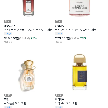
75ml
50ml
펜할리곤스
바이레도
포트레이트 더 커버드 더치스 로즈 오 드 퍼퓸
로즈 오브 노 맨즈 랜드 앱솔뤼 드 퍼퓸
기획전
기획전
349,000
원
25
%
279,000
원
23
%
($
244.06
)
($
195.10
)
463,000
360,000
100ml
100ml
구딸
비디케이
로즈 폼퐁 오 드 퍼퓸
타박 로즈 오 드 퍼퓸
기획전
기획전