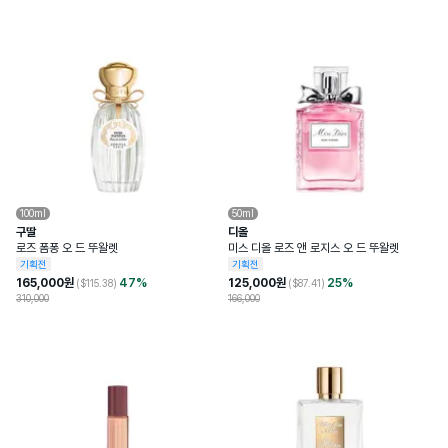
100ml
50ml
구딸
디올
로즈 폼퐁 오 드 뚜왈렛
미스 디올 로즈 앤 로지스 오 드 뚜왈렛
기획전
기획전
165,000
원
47
%
125,000
원
25
%
($
115.38
)
($
87.41
)
310,000
166,000