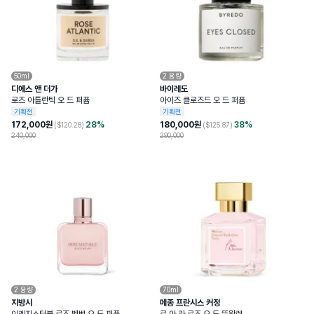
50ml
2
용량
디에스 앤 더가
바이레도
로즈 아틀란틱 오 드 퍼퓸
아이즈 클로즈드 오 드 퍼퓸
기획전
기획전
172,000
원
28
%
180,000
원
38
%
($
120.28
)
($
125.87
)
240,000
290,000
2
용량
70ml
지방시
메종 프란시스 커정