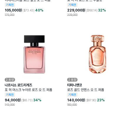
이레지스터블 로즈 벨벳 오 드 퍼퓸
로 아 라 로즈 오 드 뚜왈렛
기획전
기획전
105,000
원
40
%
229,000
원
32
%
($
73.43
)
($
160.14
)
175,000
339,000
2
용량
2
용량
나르시소 로드리게즈
티파니앤코
포 허 머스크 누아르 로즈 오 드 퍼퓸
로즈 골드 인텐스 오 드 퍼퓸
기획전
기획전
94,000
원
34
%
140,000
원
23
%
($
65.73
)
($
97.90
)
143,000
183,000