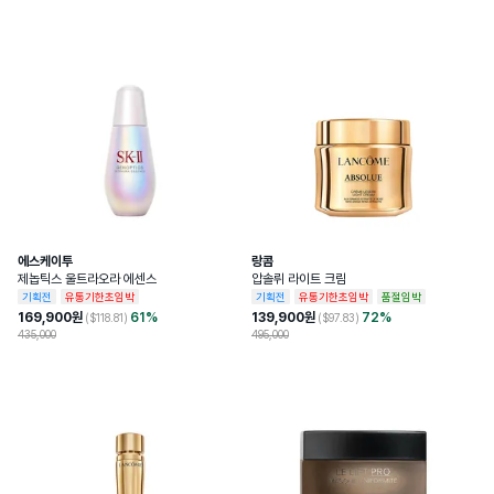
는 곳에는 보관하지 말 것
소비자상담관련전화번호
1800-0852
개봉 전 사용기한이 12개월 이상 남아있는 
사용기한또는개봉후사용기간
제품으로 발송, 사용기한 12개월 미만 제품
의 경우 제조일자 별도 표기
화장품제조업자및화장품책임판매업자
Estee Lauder Companies
에스케이투
랑콤
제놉틱스 울트라오라 에센스
압솔뤼 라이트 크림
기획전
유통기한초임박
기획전
유통기한초임박
품절임박
169,900
원
61
%
139,900
원
72
%
($
118.81
)
($
97.83
)
435,000
495,000