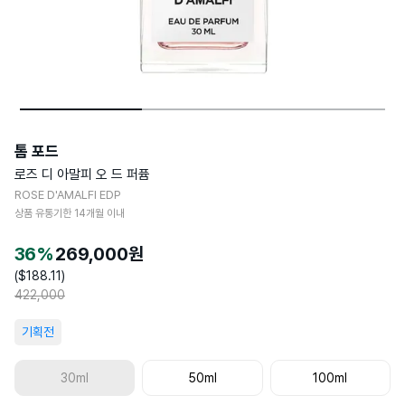
톰 포드
로즈 디 아말피 오 드 퍼퓸
ROSE D'AMALFI EDP
상품 유통기한
14
개월 이내
36
%
269,000
원
($
188.11
)
422,000
기획전
30ml
50ml
100ml