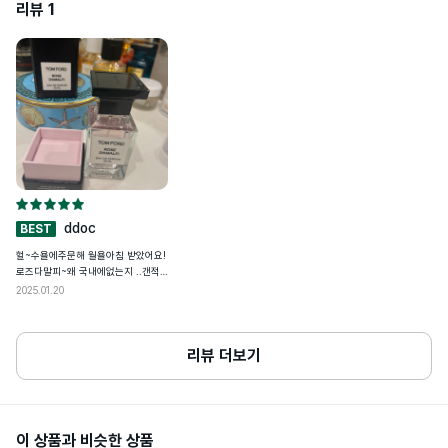
리뷰
1
• 다음 상품 구매 시 사용할 수 있도록 개인통관고유부호 페이지에서 업데이트된 정
보는 배송정보에 저장돼요

심사필유무
해당사항 없음
• 24년도 8월 29일(목)부터 개인통관고유부호 검증이 강화돼요

• 개인 통관고유부호 발급정보(성명,전화번호,주소)가 변경된 경우, 관세청 개인통
상품주요사양
모든 피부용
관고유 부호 발급 사이트(관세청 모바일)에서 변경된 정보를 필히 수정하세요

• 발급정보와 수하인 개인통관고유부호+성명+전화번호+주소가 모두 일치하지 않
용량또는중량
30ml/50ml100ml
을 경우 통관이 제한될 수 있어요
공정거래위원회 고시 품목 별 소비자 분쟁 
품질보증기준
해결 기준에 따름
ddoc
BEST
1. 화장품을 사용하여 다음과 같이 이상이 
있을 경우에는 사용을 중지할 것이며, 계속 
헐~수욜에주문해 월욜아침 받았어요!
사용하면 증상을 악화시키므로 피부과 전
로즈다말피~왜 국내에없는지 ..갠적
문의 등에게 상담할 것

으로 너무 예뻐하는향이라 구할수있
1)사용 중 붉은 반점, 부어오름, 가려움증, 
2025.01.20
자극 등의 이상이 있을 경우

어정말 감사합니다!! 향 그대로 예쁘
2)적용 부위가 직사광선에 의해 위와 같은 
고..정품여부 걱정했는데 여기믿고 구
이상이 있을 경우

매해도 되겠네요!! 빠른배송 감사드려
사용할때주의사항
2. 상처가 있는 곳 또는 습진 및 피부염등의 
요!!!^^
리뷰 더보기
이상이 있는 부위에는 사용을 금할 것

3. 눈에 들어가지 않도록 주의할 것

4. 보관 및 취급상의 주의사항

1)사용 후에는 반드시 마개를 닫아 둘 것

2)유,소아의 손에 닿지 않는 곳에 보관 할 
것

이 상품과 비슷한 상품
3)고온 내지 저온의 장소 및 직사광선이 닿