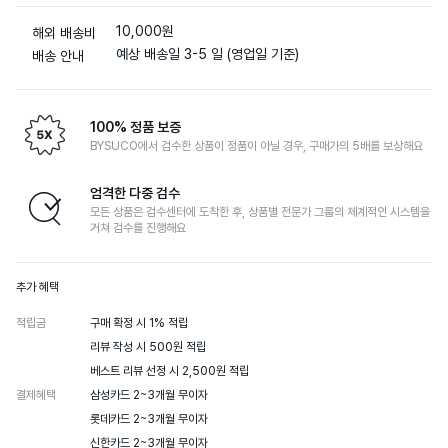
10,000원
해외 배송비
예상 배송일 3-5 일 (영업일 기준)
배송 안내
100% 정품 보증
BYSUCO에서 검수한 상품이 정품이 아닐 경우, 구매가의 5배를 보상해요
엄격한 다중 검수
모든 상품은 검수센터에 도착한 후, 상품별 전문가 그룹의 체계적인 시스템을
거쳐 검수를 진행해요
추가 혜택
적립금
구매 확정 시 1% 적립

리뷰 작성 시 500원 적립

베스트 리뷰 선정 시 2,500원 적립
결제혜택
삼성카드 2~3개월 무이자

롯데카드 2~3개월 무이자

신한카드 2~3개월 무이자
