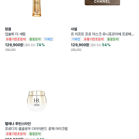
랑콤
샤넬
압솔뤼 더 세럼
르 리프트 프로 마스크 유니포르미떼 프로페
셔널 리프팅 마스크
유통기한초임박
품절임박
기획전
기획전
유통기한초임박
품절임박
129,900
원
74
%
129,900
원
54
%
($
90.84
)
($
90.84
)
495,000
285,000
헬레나 루빈스타인
프로디지 셀글로우 다이아몬드 광채 아이크림
유통기한초임박
품절임박